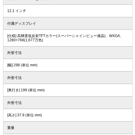
12.1 インチ
付属ディスプレイ
[仕様] 高輝度低反射TFTカラー(スーパーシャインビュー液晶)、WXGA、
1280×768(1,677万色)
外形寸法
[幅] 298 (単位 mm)
外形寸法
[奥行き] 199 (単位 mm)
外形寸法
[高さ] 37.9 (単位 mm)
重量