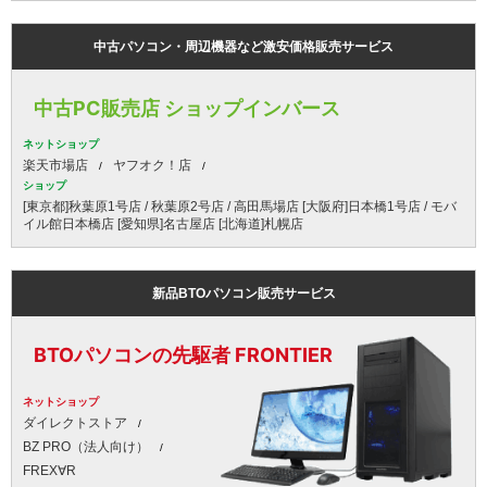
中古パソコン・周辺機器など激安価格販売サービス
中古PC販売店 ショップインバース
ネットショップ
楽天市場店
ヤフオク！店
ショップ
[東京都]秋葉原1号店 / 秋葉原2号店 / 高田馬場店 [大阪府]日本橋1号店 / モバ
イル館日本橋店 [愛知県]名古屋店 [北海道]札幌店
新品BTOパソコン販売サービス
BTOパソコンの先駆者 FRONTIER
ネットショップ
ダイレクトストア
BZ PRO（法人向け）
FREX∀R