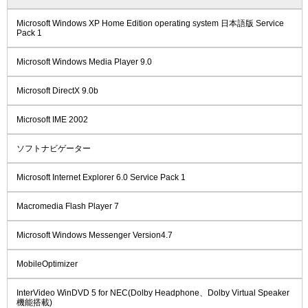
Microsoft Windows XP Home Edition operating system 日本語版 Service
Pack 1
Microsoft Windows Media Player 9.0
Microsoft DirectX 9.0b
Microsoft IME 2002
ソフトナビゲーター
Microsoft Internet Explorer 6.0 Service Pack 1
Macromedia Flash Player 7
Microsoft Windows Messenger Version4.7
MobileOptimizer
InterVideo WinDVD 5 for NEC(Dolby Headphone、Dolby Virtual Speaker
機能搭載)