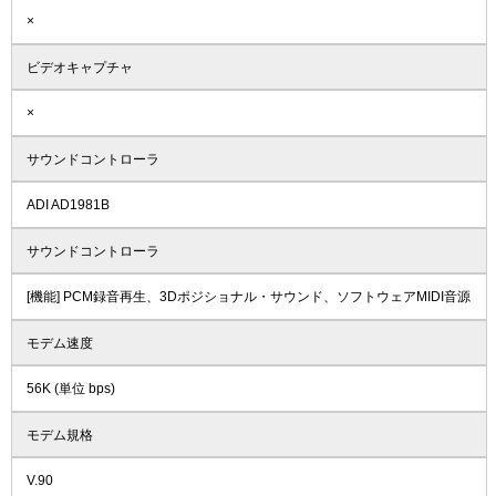
×
ビデオキャプチャ
×
サウンドコントローラ
ADI AD1981B
サウンドコントローラ
[機能] PCM録音再生、3Dポジショナル・サウンド、ソフトウェアMIDI音源
モデム速度
56K (単位 bps)
モデム規格
V.90