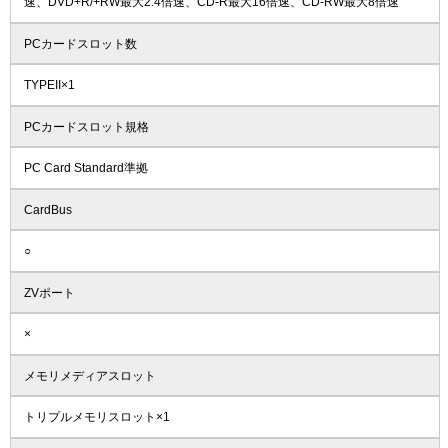
速、DVD+R/+RW最大2.4倍速、CD-R最大16倍速、CD-RW最大8倍速
PCカードスロット数
TYPEII×1
PCカードスロット規格
PC Card Standard準拠
CardBus
○
ZVポート
×
メモリメディアスロット
トリプルメモリスロット×1