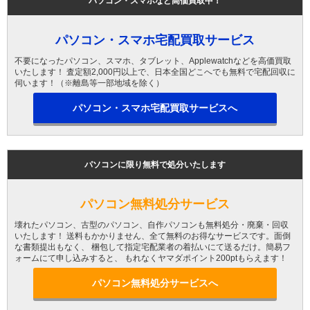
パソコン・スマホなど高価買取中！
パソコン・スマホ宅配買取サービス
不要になったパソコン、スマホ、タブレット、Applewatchなどを高価買取
いたします！ 査定額2,000円以上で、日本全国どこへでも無料で宅配回収に
伺います！（※離島等一部地域を除く）
パソコン・スマホ宅配買取サービスへ
パソコンに限り無料で処分いたします
パソコン無料処分サービス
壊れたパソコン、古型のパソコン、自作パソコンも無料処分・廃棄・回収
いたします！ 送料もかかりません、全て無料のお得なサービスです。面倒
な書類提出もなく、 梱包して指定宅配業者の着払いにて送るだけ。簡易フ
ォームにて申し込みすると、 もれなくヤマダポイント200ptもらえます！
パソコン無料処分サービスへ