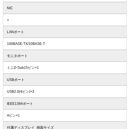
NIC
○
LANポート
100BASE-TX/10BASE-T
モニタポート
ミニD-Sub15ピン×1
USBポート
USB2.0(4ピン)×3
IEEE1394ポート
4ピン×1
付属ディスプレイ_画面サイズ