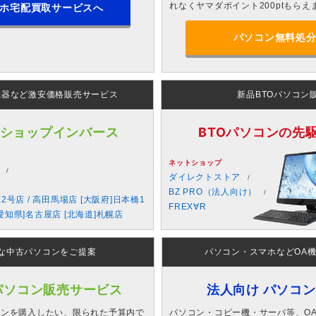
れなくヤマダポイント200ptもらえ
ホ宅配買取サービスへ
パソコン無料処
機器など激安価格販売サービス
新品BTOパソコン
 ショップインバース
BTOパソコンの先駆者
ネットショップ
ダイレクトストア
BZ PRO（法人向け）
原2号店 / 高田馬場店 [大阪府]日本橋1
FREX∀R
愛知県]名古屋店 [北海道]札幌店
な中古パソコンをご提案
パソコン・スマホなどOA
パソコン販売サービス
法人向け パソコ
コンを購入したい、限られた予算内で
パソコン・コピー機・サーバ等、O