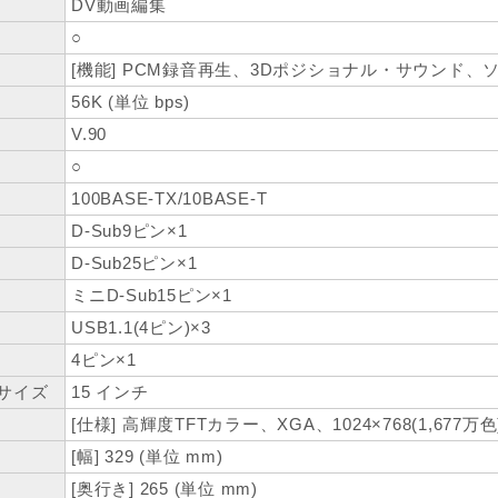
DV動画編集
○
[機能] PCM録音再生、3Dポジショナル・サウンド、ソ
56K (単位 bps)
V.90
○
100BASE-TX/10BASE-T
D-Sub9ピン×1
D-Sub25ピン×1
ミニD-Sub15ピン×1
USB1.1(4ピン)×3
4ピン×1
サイズ
15 インチ
[仕様] 高輝度TFTカラー、XGA、1024×768(1,677万色
[幅] 329 (単位 mm)
[奥行き] 265 (単位 mm)