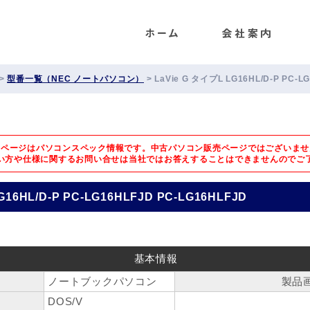
ENET
>
型番一覧（NEC ノートパソコン）
>
LaVie G タイプL LG16HL/D-P PC-L
のページはパソコンスペック情報です。中古パソコン販売ページではございませ
い方や仕様に関するお問い合せは
当社ではお答えすることはできませんのでご
G16HL/D-P PC-LG16HLFJD PC-LG16HLFJD
基本情報
ノートブックパソコン
製品
DOS/V