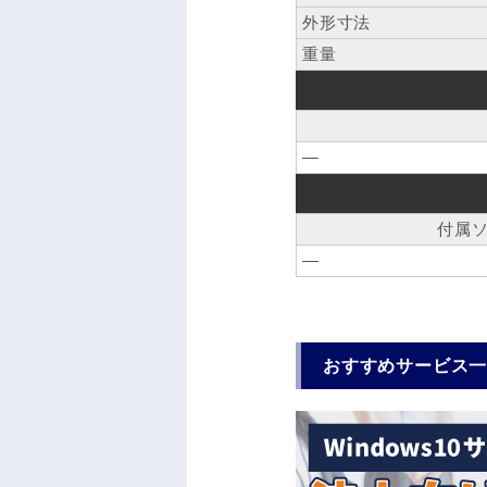
外形寸法
重量
―
付属
―
おすすめサービス