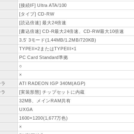
[接続IF] Ultra ATA/100
[タイプ] CD-RW
[読込倍速] 最大24倍速
[書込倍速] CD-R最大24倍速、CD-RW最大10倍速
3.5' 3モード(1.44MB/1.2MB/720KB)
TYPEII×2またはTYPEIII×1
PC Card Standard準拠
○
×
ーラ
ATI RADEON IGP 340M(AGP)
ーラ
[実装形態] チップセットに内蔵
32MB、メインRAM共有
UXGA
1600×1200(1,677万色)
×