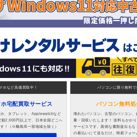
マホなど高価買取中！
パソコンに限り無料で
マホ宅配買取サービス
パソコン無料処
、タブレット、Applewatchなど
壊れたパソコン、古型のパソコン、
額2,000円以上で、日本全国どこへ
棄・回収いたします！ 送料もかか
ます！（※離島等一部地域を除く）
サービスです。面倒な書類提出もな
の着払いにて送るだけ。簡易フォー