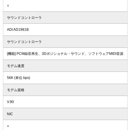
○
サウンドコントローラ
ADI AD1981B
サウンドコントローラ
[機能] PCM録音再生、3Dポジショナル・サウンド、ソフトウェアMIDI音源
モデム速度
56K (単位 bps)
モデム規格
V.90
NIC
○