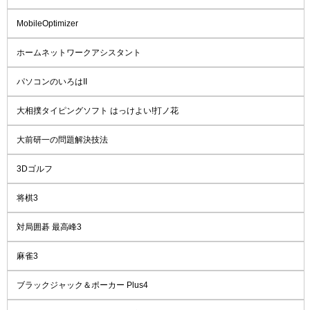
MobileOptimizer
ホームネットワークアシスタント
パソコンのいろはII
大相撲タイピングソフト はっけよい!打ノ花
大前研一の問題解決技法
3Dゴルフ
将棋3
対局囲碁 最高峰3
麻雀3
ブラックジャック＆ポーカー Plus4