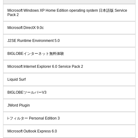
Microsoft Windows XP Home Edition operating system 日本語版 Service
Pack 2
Microsoft DirectX 9.0c
J2SE Runtime Environment 5.0
BIGLOBEインターネット無料体験
Microsoft Internet Explorer 6.0 Service Pack 2
Liquid Surf
BIGLOBEツールバーV3
JWord Plugin
i-フィルター Personal Edition 3
Microsoft Outlook Express 6.0