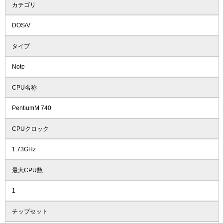
カテゴリ
DOS/V
タイプ
Note
CPU名称
PentiumM 740
CPUクロック
1.73GHz
最大CPU数
1
チップセット