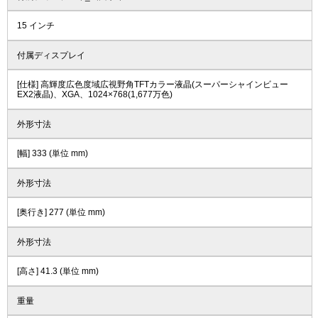
15 インチ
付属ディスプレイ
[仕様] 高輝度広色度域広視野角TFTカラー液晶(スーパーシャインビュー
EX2液晶)、XGA、1024×768(1,677万色)
外形寸法
[幅] 333 (単位 mm)
外形寸法
[奥行き] 277 (単位 mm)
外形寸法
[高さ] 41.3 (単位 mm)
重量