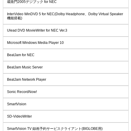
蔵衛門2005デジブック for NEC
InterVideo WinDVD 5 for NEC(Dolby Headphone、Dolby Virtual Speaker
機能搭載)
Ulead DVD MovieWriter for NEC Ver.3
Microsoft Windows Media Player 10
BeatJam for NEC
BeatJam Music Server
BeatJam Network Player
Sonic RecordNow!
SmartVision
SD-VideoWriter
SmartVision TV 録画予約サービスクライアント(BIGLOBE用)