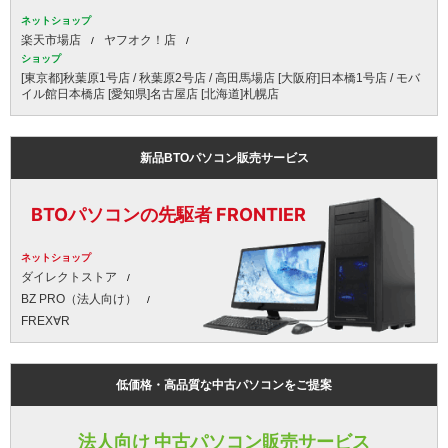
ネットショップ
楽天市場店
ヤフオク！店
ショップ
[東京都]秋葉原1号店 / 秋葉原2号店 / 高田馬場店 [大阪府]日本橋1号店 / モバ
イル館日本橋店 [愛知県]名古屋店 [北海道]札幌店
新品BTOパソコン販売サービス
BTOパソコンの先駆者 FRONTIER
ネットショップ
ダイレクトストア
BZ PRO（法人向け）
FREX∀R
低価格・高品質な中古パソコンをご提案
法人向け 中古パソコン販売サービス