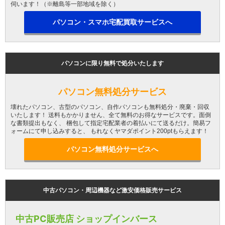
伺います！（※離島等一部地域を除く）
パソコン・スマホ宅配買取サービスへ
パソコンに限り無料で処分いたします
パソコン無料処分サービス
壊れたパソコン、古型のパソコン、自作パソコンも無料処分・廃棄・回収
いたします！ 送料もかかりません、全て無料のお得なサービスです。面倒
な書類提出もなく、 梱包して指定宅配業者の着払いにて送るだけ。簡易フ
ォームにて申し込みすると、 もれなくヤマダポイント200ptもらえます！
パソコン無料処分サービスへ
中古パソコン・周辺機器など激安価格販売サービス
中古PC販売店 ショップインバース