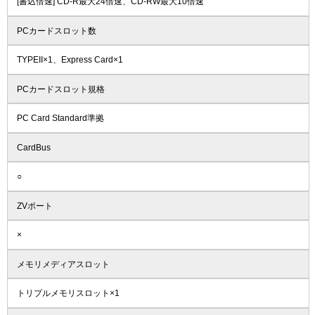
[書込倍速] CD-R最大24倍速、CD-RW最大10倍速
PCカードスロット数
TYPEII×1、Express Card×1
PCカードスロット規格
PC Card Standard準拠
CardBus
○
ZVポート
×
メモリメディアスロット
トリプルメモリスロット×1