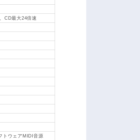
速、CD最大24倍速
フトウェアMIDI音源