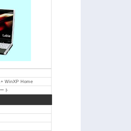
A+ WinXP Home
ート