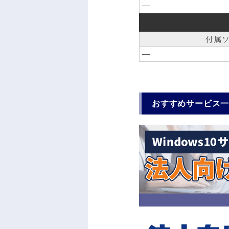
―
付属
―
おすすめサービス