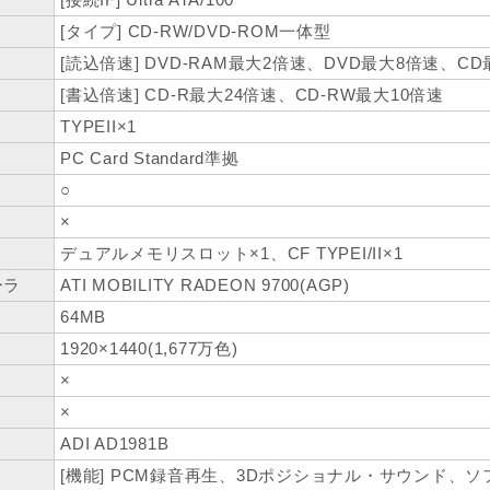
[タイプ] CD-RW/DVD-ROM一体型
[読込倍速] DVD-RAM最大2倍速、DVD最大8倍速、CD
[書込倍速] CD-R最大24倍速、CD-RW最大10倍速
TYPEII×1
PC Card Standard準拠
○
×
ト
デュアルメモリスロット×1、CF TYPEI/II×1
ーラ
ATI MOBILITY RADEON 9700(AGP)
64MB
1920×1440(1,677万色)
×
×
ADI AD1981B
[機能] PCM録音再生、3Dポジショナル・サウンド、ソ