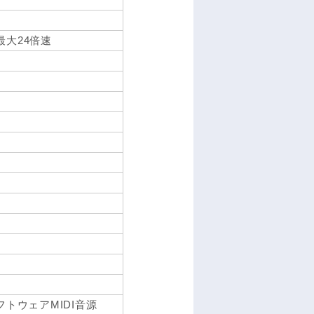
最大24倍速
フトウェアMIDI音源