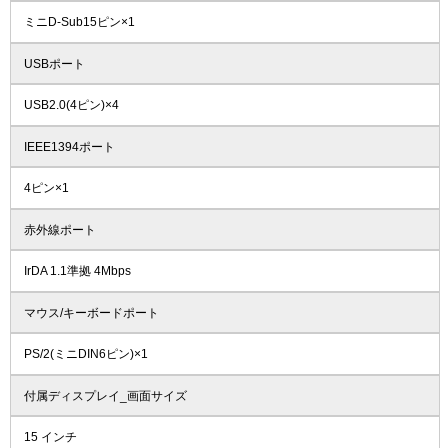
ミニD-Sub15ピン×1
USBポート
USB2.0(4ピン)×4
IEEE1394ポート
4ピン×1
赤外線ポート
IrDA 1.1準拠 4Mbps
マウス/キーボードポート
PS/2(ミニDIN6ピン)×1
付属ディスプレイ_画面サイズ
15 インチ