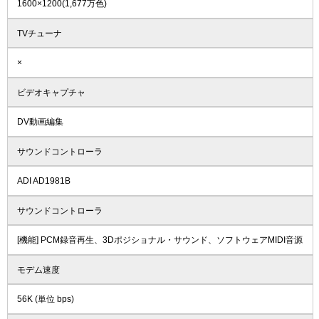
1600×1200(1,677万色)
TVチューナ
×
ビデオキャプチャ
DV動画編集
サウンドコントローラ
ADI AD1981B
サウンドコントローラ
[機能] PCM録音再生、3Dポジショナル・サウンド、ソフトウェアMIDI音源
モデム速度
56K (単位 bps)