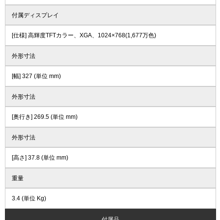
付属ディスプレイ
[仕様] 高輝度TFTカラー、XGA、1024×768(1,677万色)
外形寸法
[幅] 327 (単位 mm)
外形寸法
[奥行き] 269.5 (単位 mm)
外形寸法
[高さ] 37.8 (単位 mm)
重量
3.4 (単位 Kg)
付属品