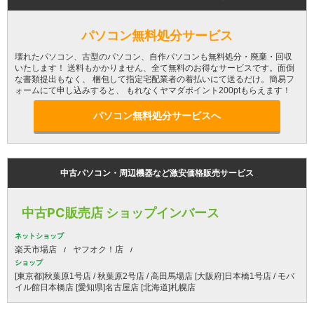
パソコン無料処分サービス
壊れたパソコン、古型のパソコン、自作パソコンも無料処分・廃棄・回収
いたします！ 送料もかかりません、全て無料のお得なサービスです。面倒
な書類提出もなく、 梱包して指定宅配業者の着払いにて送るだけ。簡易フ
ォームにて申し込みすると、 もれなくヤマダポイント200ptもらえます！
パソコン無料処分サービスへ
中古パソコン・周辺機器など激安価格販売サービス
中古PC販売店 ショップインバース
ネットショップ
楽天市場店
ヤフオク！店
ショップ
[東京都]秋葉原1号店 / 秋葉原2号店 / 高田馬場店 [大阪府]日本橋1号店 / モバ
イル館日本橋店 [愛知県]名古屋店 [北海道]札幌店