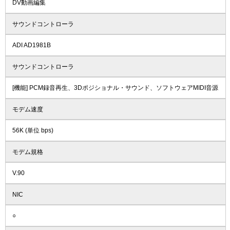
DV動画編集
サウンドコントローラ
ADI AD1981B
サウンドコントローラ
[機能] PCM録音再生、3Dポジショナル・サウンド、ソフトウェアMIDI音源
モデム速度
56K (単位 bps)
モデム規格
V.90
NIC
○