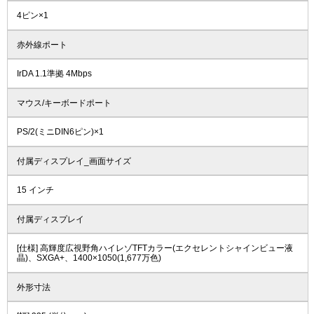
4ピン×1
赤外線ポート
IrDA 1.1準拠 4Mbps
マウス/キーボードポート
PS/2(ミニDIN6ピン)×1
付属ディスプレイ_画面サイズ
15 インチ
付属ディスプレイ
[仕様] 高輝度広視野角ハイレゾTFTカラー(エクセレントシャインビュー液
晶)、SXGA+、1400×1050(1,677万色)
外形寸法