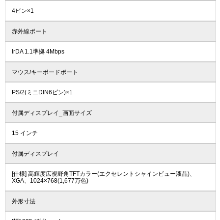
4ピン×1
赤外線ポート
IrDA 1.1準拠 4Mbps
マウス/キーボードポート
PS/2(ミニDIN6ピン)×1
付属ディスプレイ_画面サイズ
15 インチ
付属ディスプレイ
[仕様] 高輝度広視野角TFTカラー(エクセレントシャインビュー液晶)、
XGA、1024×768(1,677万色)
外形寸法