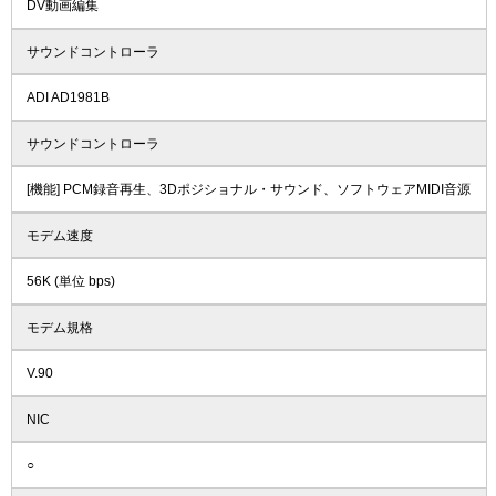
DV動画編集
サウンドコントローラ
ADI AD1981B
サウンドコントローラ
[機能] PCM録音再生、3Dポジショナル・サウンド、ソフトウェアMIDI音源
モデム速度
56K (単位 bps)
モデム規格
V.90
NIC
○