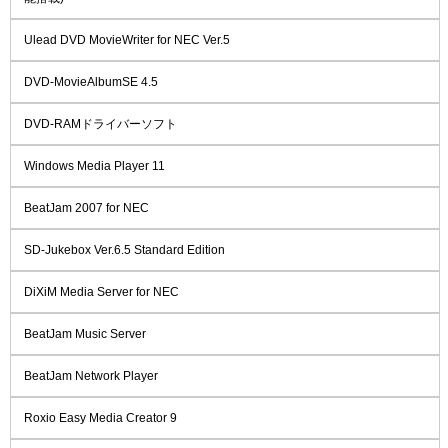
Ulead DVD MovieWriter for NEC Ver.5
DVD-MovieAlbumSE 4.5
DVD-RAMドライバーソフト
Windows Media Player 11
BeatJam 2007 for NEC
SD-Jukebox Ver.6.5 Standard Edition
DiXiM Media Server for NEC
BeatJam Music Server
BeatJam Network Player
Roxio Easy Media Creator 9