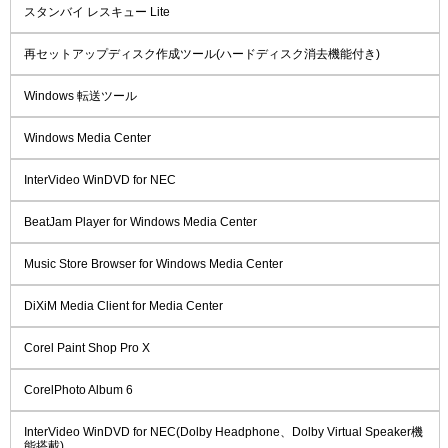
スタンバイ レスキュー Lite
再セットアップディスク作成ツール(ハードディスク消去機能付き)
Windows 転送ツール
Windows Media Center
InterVideo WinDVD for NEC
BeatJam Player for Windows Media Center
Music Store Browser for Windows Media Center
DiXiM Media Client for Media Center
Corel Paint Shop Pro X
CorelPhoto Album 6
InterVideo WinDVD for NEC(Dolby Headphone、Dolby Virtual Speaker機
能搭載)