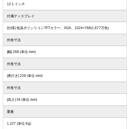
12.1 インチ
付属ディスプレイ
[仕様] 低温ポリシリコンTFTカラー、XGA、1024×768(1,677万色)
外形寸法
[幅] 268 (単位 mm)
外形寸法
[奥行き] 229 (単位 mm)
外形寸法
[高さ] 34 (単位 mm)
重量
1.227 (単位 Kg)