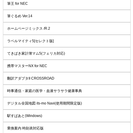
筆王 for NEC
筆ぐるめ Ver.14
ホームページミックス /R.2
ラベルマイティ5[セレクト版]
てきぱき家計簿マム5(フェリカ対応)
携帯マスターNX for NEC
翻訳アダプタII CROSSROAD
時事通信・家庭の医学・血液サラサラ健康事典
デジタル全国地図 its-mo Navi(使用期間限定版)
駅すぱあと(Windows)
乗換案内 時刻表対応版