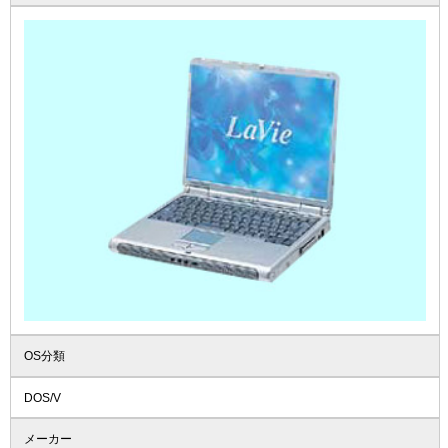
OS分類
DOS/V
メーカー