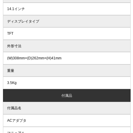
14.1インチ
ディスプレイタイプ
TFT
外形寸法
(W)308mm×(D)262mm×(H)41mm
重量
3.5Kg
付属品
付属品名
ACアダプタ