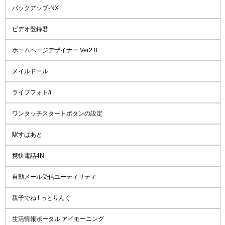
バックアップ-NX
ビデオ登録君
ホームページデザイナー Ver2.0
メイルドール
ライブフォト/i
ワンタッチスタートボタンの設定
駅すぱあと
携快電話4N
自動メール受信ユーティリティ
親子でね ! っとりんく
生活情報ポータル アイモーニング