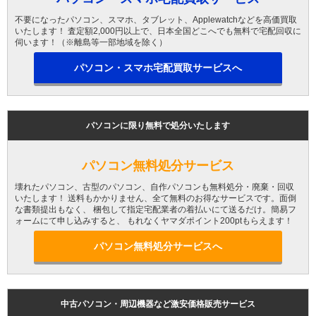
不要になったパソコン、スマホ、タブレット、Applewatchなどを高価買取
いたします！ 査定額2,000円以上で、日本全国どこへでも無料で宅配回収に
伺います！（※離島等一部地域を除く）
パソコン・スマホ宅配買取サービスへ
パソコンに限り無料で処分いたします
パソコン無料処分サービス
壊れたパソコン、古型のパソコン、自作パソコンも無料処分・廃棄・回収
いたします！ 送料もかかりません、全て無料のお得なサービスです。面倒
な書類提出もなく、 梱包して指定宅配業者の着払いにて送るだけ。簡易フ
ォームにて申し込みすると、 もれなくヤマダポイント200ptもらえます！
パソコン無料処分サービスへ
中古パソコン・周辺機器など激安価格販売サービス