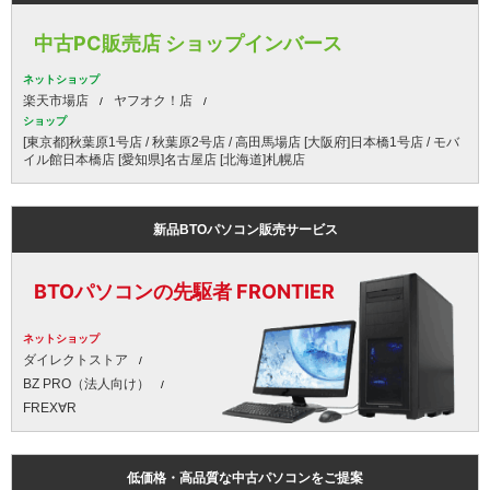
中古PC販売店 ショップインバース
ネットショップ
楽天市場店
ヤフオク！店
ショップ
[東京都]秋葉原1号店 / 秋葉原2号店 / 高田馬場店 [大阪府]日本橋1号店 / モバ
イル館日本橋店 [愛知県]名古屋店 [北海道]札幌店
新品BTOパソコン販売サービス
BTOパソコンの先駆者 FRONTIER
ネットショップ
ダイレクトストア
BZ PRO（法人向け）
FREX∀R
低価格・高品質な中古パソコンをご提案