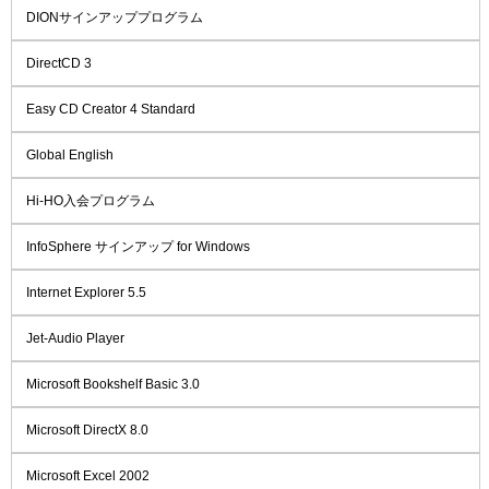
DIONサインアッププログラム
DirectCD 3
Easy CD Creator 4 Standard
Global English
Hi-HO入会プログラム
InfoSphere サインアップ for Windows
Internet Explorer 5.5
Jet-Audio Player
Microsoft Bookshelf Basic 3.0
Microsoft DirectX 8.0
Microsoft Excel 2002