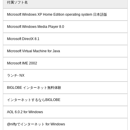
付属ソフト名
Microsoft Windows XP Home Edition operating system 日本語版
Microsoft Windows Media Player 8.0
Microsoft DirectX 8.1
Microsoft Virtual Machine for Java
Microsoft IME 2002
ランチ- NX
BIGLOBE インターネット無料体験
インターネットするならBIGLOBE
AOL 6.0.2 for Windows
@niftyでインターネット for Windows