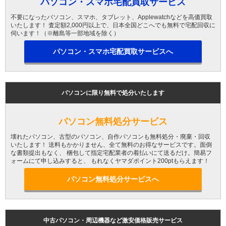
パソコン・スマホ宅配買取サービス
不要になったパソコン、スマホ、タブレット、Applewatchなどを高価買取
いたします！ 査定額2,000円以上で、日本全国どこへでも無料で宅配回収に
伺います！（※離島等一部地域を除く）
パソコン・スマホ宅配買取サービスへ
パソコンに限り無料で処分いたします
パソコン無料処分サービス
壊れたパソコン、古型のパソコン、自作パソコンも無料処分・廃棄・回収
いたします！ 送料もかかりません、全て無料のお得なサービスです。面倒
な書類提出もなく、 梱包して指定宅配業者の着払いにて送るだけ。簡易フ
ォームにて申し込みすると、 もれなくヤマダポイント200ptもらえます！
パソコン無料処分サービスへ
中古パソコン・周辺機器など激安価格販売サービス