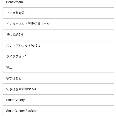
BeatStream
ビデオ登録君
インターネット設定切替ツール
携快電話5N
スナップショットVer2.1
ライブフォト/i
筆王
駅すぱあと
てきぱき家計簿マム3
SmartGallery
SmartGallery/BusBrain