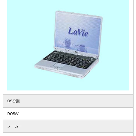
OS分類
DOS/V
メーカー