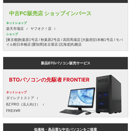
中古PC販売店 ショップインバース
ネットショップ
楽天市場店
ヤフオク！店
ショップ
[東京都]秋葉原1号店 / 秋葉原2号店 / 高田馬場店 [大阪府]日本橋1号店 / モバ
イル館日本橋店 [愛知県]名古屋店 [北海道]札幌店
新品BTOパソコン販売サービス
BTOパソコンの先駆者 FRONTIER
ネットショップ
ダイレクトストア
BZ PRO（法人向け）
FREX∀R
低価格・高品質な中古パソコンをご提案