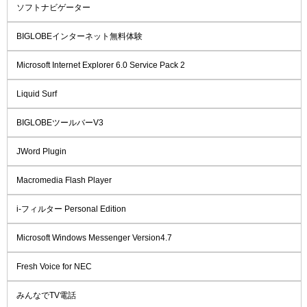
ソフトナビゲーター
BIGLOBEインターネット無料体験
Microsoft Internet Explorer 6.0 Service Pack 2
Liquid Surf
BIGLOBEツールバーV3
JWord Plugin
Macromedia Flash Player
i-フィルター Personal Edition
Microsoft Windows Messenger Version4.7
Fresh Voice for NEC
みんなでTV電話