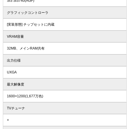
SiS SiS740(AGP)
グラフィックコントローラ
[実装形態] チップセットに内蔵
VRAM容量
32MB、メインRAM共有
出力仕様
UXGA
最大解像度
1600×1200(1,677万色)
TVチューナ
×