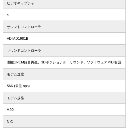
ビデオキャプチャ
×
サウンドコントローラ
ADI AD1981B
サウンドコントローラ
[機能] PCM録音再生、3Dポジショナル・サウンド、ソフトウェアMIDI音源
モデム速度
56K (単位 bps)
モデム規格
V.90
NIC