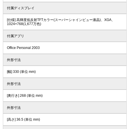
付属ディスプレイ
[仕様] 高輝度低反射TFTカラー(スーパーシャインビュー液晶)、XGA、
1024×768(1,677万色)
付属アプリ
Office Personal 2003
外形寸法
[幅] 330 (単位 mm)
外形寸法
[奥行き] 268 (単位 mm)
外形寸法
[高さ] 36.5 (単位 mm)