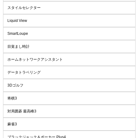
スタイルセレクター
Liquid View
SmartLoupe
目覚まし時計
ホームネットワークアシスタント
データトラベリング
3Dゴルフ
将棋3
対局囲碁 最高峰3
麻雀3
ブラックジャック＆ポーカー Plus4