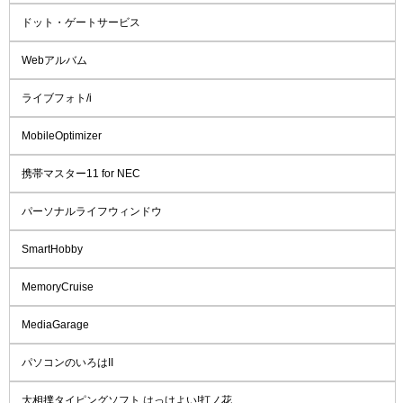
ドット・ゲートサービス
Webアルバム
ライブフォト/i
MobileOptimizer
携帯マスター11 for NEC
パーソナルライフウィンドウ
SmartHobby
MemoryCruise
MediaGarage
パソコンのいろはII
大相撲タイピングソフト はっけよい!打ノ花