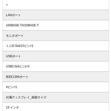
○
LANポート
100BASE-TX/10BASE-T
モニタポート
ミニD-Sub15ピン×1
USBポート
USB2.0(4ピン)×3
IEEE1394ポート
4ピン×1
付属ディスプレイ_画面サイズ
15 インチ