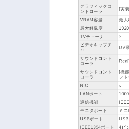
グラフィックコ
[実
ントローラ
VRAM容量
最大
最大解像度
192
TVチューナ
×
ビデオキャプチ
DV
ャ
サウンドコント
Real
ローラ
サウンドコント
[機能
ローラ
フト
NIC
○
LANポート
100
通信機能
IEE
モニタポート
ミニD
USBポート
USB
IEEE1394ポート
4ピ