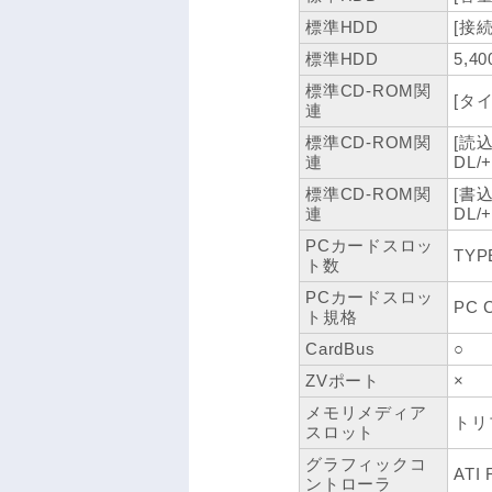
標準HDD
[接続I
標準HDD
5,40
標準CD-ROM関
[タイ
連
標準CD-ROM関
[読込
連
DL
標準CD-ROM関
[書
連
DL
PCカードスロッ
TYP
ト数
PCカードスロッ
PC 
ト規格
CardBus
○
ZVポート
×
メモリメディア
トリ
スロット
グラフィックコ
ATI
ントローラ