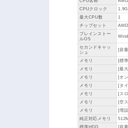
CPU名称
AMD 
CPUクロック
1.9
最大CPU数
1
チップセット
AMD
プレインストー
Wind
ルOS
セカンドキャッ
[容量
シュ
メモリ
[標準
メモリ
[最大
メモリ
[オン
メモリ
[タイ
メモリ
[スロ
メモリ
[空
メモリ
[増設
純正対応メモリ
512
標準HDD
[容量