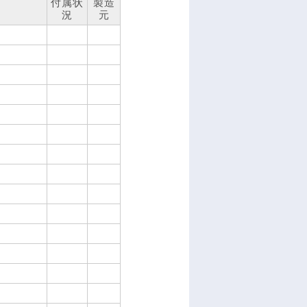
付属状
製造
況
元