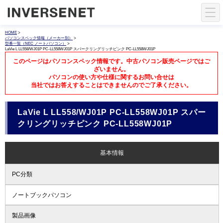
HOME
>
パソコンスペック情報（メーカー別）
>
型番一覧（NEC ノートパソコン）
>
LaVie L LL558/WJ01P PC-LL558WJ01P スパークリングリッチピンク PC-LL558WJ01P
このページはパソコンスペック情報です。中古パソコン販売ページではご
ざいません。
パソコンの使い方や仕様に関するお問い合せは
当社ではお答えすることはできませんのでご了承ください。
LaVie L LL558/WJ01P PC-LL558WJ01P スパー
クリングリッチピンク PC-LL558WJ01P
基本情報
PC分類
ノートブックパソコン
製品画像