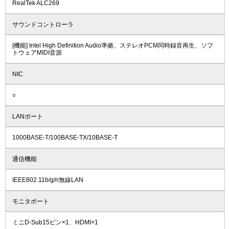
RealTek ALC269
サウンドコントローラ
[機能] Intel High Definition Audio準拠、ステレオPCM同時録音再生、ソフ
トウェアMIDI音源
NIC
○
LANポート
1000BASE-T/100BASE-TX/10BASE-T
通信機能
IEEE802.11b/g/n無線LAN
モニタポート
ミニD-Sub15ピン×1、HDMI×1