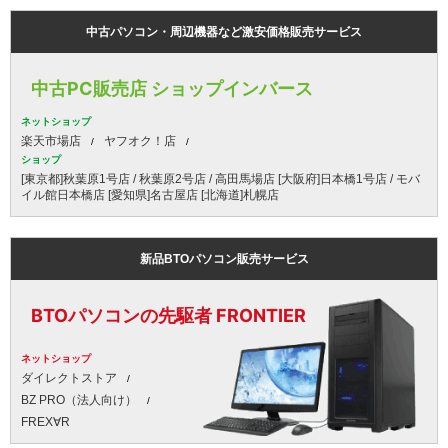
中古パソコン・周辺機器など激安価格販売サービス
中古PC販売店 ショップインバース
ネットショップ
楽天市場店
ヤフオク！店
ショップ
[東京都]秋葉原1号店 / 秋葉原2号店 / 高田馬場店 [大阪府]日本橋1号店 / モバ
イル館日本橋店 [愛知県]名古屋店 [北海道]札幌店
新品BTOパソコン販売サービス
BTOパソコンの先駆者 FRONTIER
ネットショップ
ダイレクトストア
BZ PRO（法人向け）
FREX∀R