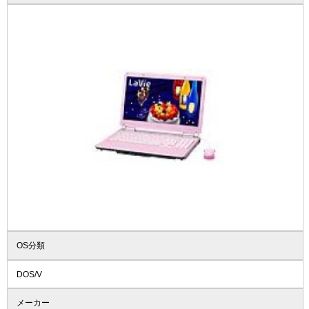
OS分類
DOS/V
メーカー