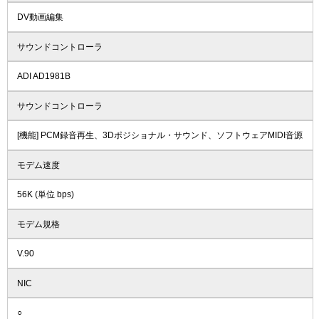
DV動画編集
サウンドコントローラ
ADI AD1981B
サウンドコントローラ
[機能] PCM録音再生、3Dポジショナル・サウンド、ソフトウェアMIDI音源
モデム速度
56K (単位 bps)
モデム規格
V.90
NIC
○