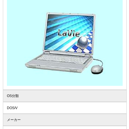
OS分類
DOS/V
メーカー