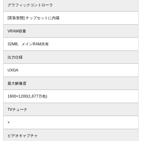
グラフィックコントローラ
[実装形態] チップセットに内蔵
VRAM容量
32MB、メインRAM共有
出力仕様
UXGA
最大解像度
1600×1200(1,677万色)
TVチューナ
×
ビデオキャプチャ