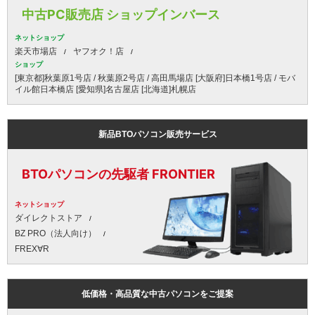
中古PC販売店 ショップインバース
ネットショップ
楽天市場店
ヤフオク！店
ショップ
[東京都]秋葉原1号店 / 秋葉原2号店 / 高田馬場店 [大阪府]日本橋1号店 / モバ
イル館日本橋店 [愛知県]名古屋店 [北海道]札幌店
新品BTOパソコン販売サービス
BTOパソコンの先駆者 FRONTIER
ネットショップ
ダイレクトストア
BZ PRO（法人向け）
FREX∀R
低価格・高品質な中古パソコンをご提案