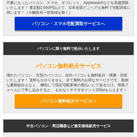
不要になったパソコン、スマホ、タブレット、Applewatchなどを高価買取
いたします！ 査定額2,000円以上で、日本全国どこへでも無料で宅配回収に
伺います！（※離島等一部地域を除く）
パソコン・スマホ宅配買取サービスへ
パソコンに限り無料で処分いたします
パソコン無料処分サービス
壊れたパソコン、古型のパソコン、自作パソコンも無料処分・廃棄・回収
いたします！ 送料もかかりません、全て無料のお得なサービスです。面倒
な書類提出もなく、 梱包して指定宅配業者の着払いにて送るだけ。簡易フ
ォームにて申し込みすると、 もれなくヤマダポイント200ptもらえます！
パソコン無料処分サービスへ
中古パソコン・周辺機器など激安価格販売サービス