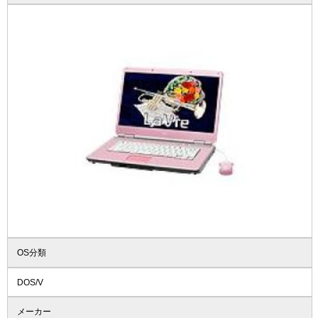
OS分類
DOS/V
メーカー