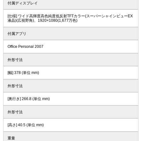
付属ディスプレイ
[仕様] ワイド高輝度高色純度低反射TFTカラー(スーパーシャインビューEX
液晶)(広視野角)、1920×1080(1,677万色)
付属アプリ
Office Personal 2007
外形寸法
[幅] 378 (単位 mm)
外形寸法
[奥行き] 266.8 (単位 mm)
外形寸法
[高さ] 40.5 (単位 mm)
重量