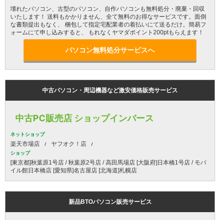
壊れたパソコン、古型のパソコン、自作パソコンも無料処分・廃棄・回収
いたします！ 送料もかかりません、全て無料のお得なサービスです。面倒
な書類提出もなく、 梱包して指定宅配業者の着払いにて送るだけ。簡易フ
ォームにて申し込みすると、 もれなくヤマダポイント200ptもらえます！
パソコン無料処分サービスへ
中古パソコン・周辺機器など激安価格販売サービス
中古PC販売店 ショップインバース
ネットショップ
楽天市場店
ヤフオク！店
ショップ
[東京都]秋葉原1号店 / 秋葉原2号店 / 高田馬場店 [大阪府]日本橋1号店 / モバ
イル館日本橋店 [愛知県]名古屋店 [北海道]札幌店
新品BTOパソコン販売サービス