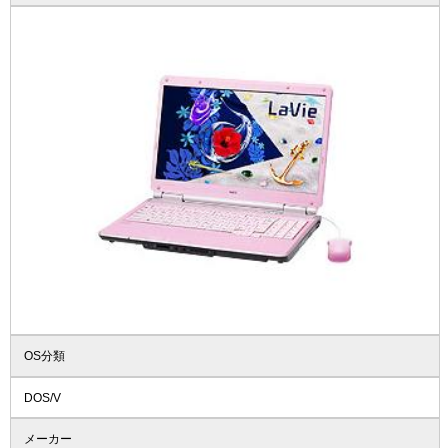
OS分類
DOS/V
メーカー