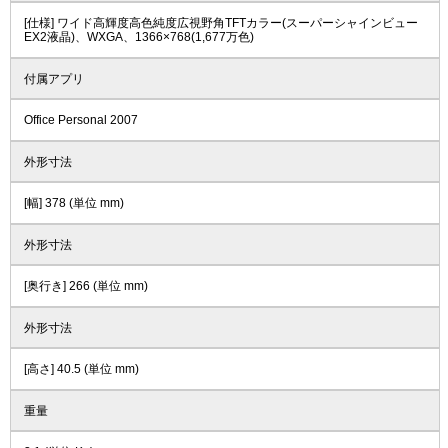
[仕様] ワイド高輝度高色純度広視野角TFTカラー(スーパーシャインビュー
EX2液晶)、WXGA、1366×768(1,677万色)
付属アプリ
Office Personal 2007
外形寸法
[幅] 378 (単位 mm)
外形寸法
[奥行き] 266 (単位 mm)
外形寸法
[高さ] 40.5 (単位 mm)
重量