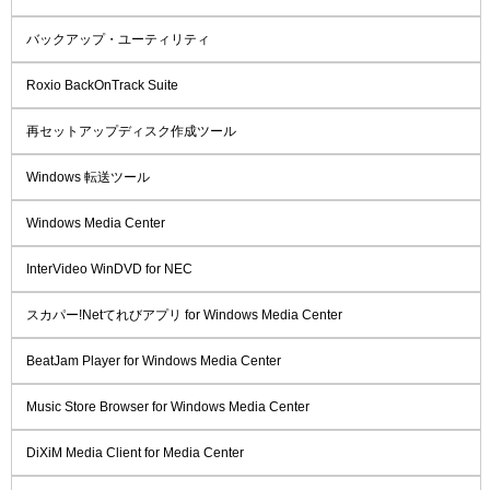
バックアップ・ユーティリティ
Roxio BackOnTrack Suite
再セットアップディスク作成ツール
Windows 転送ツール
Windows Media Center
InterVideo WinDVD for NEC
スカパー!Netてれびアプリ for Windows Media Center
BeatJam Player for Windows Media Center
Music Store Browser for Windows Media Center
DiXiM Media Client for Media Center