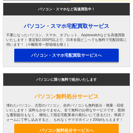
パソコン・スマホなど高価買取中！
パソコン・スマホ宅配買取サービス
不要になったパソコン、スマホ、タブレット、Applewatchなどを高価買取
いたします！ 査定額2,000円以上で、日本全国どこへでも無料で宅配回収に
伺います！（※離島等一部地域を除く）
パソコン・スマホ宅配買取サービスへ
パソコンに限り無料で処分いたします
パソコン無料処分サービス
壊れたパソコン、古型のパソコン、自作パソコンも無料処分・廃棄・回収
いたします！ 送料もかかりません、全て無料のお得なサービスです。面倒
な書類提出もなく、 梱包して指定宅配業者の着払いにて送るだけ。簡易フ
ォームにて申し込みすると、 もれなくヤマダポイント200ptもらえます！
パソコン無料処分サービスへ