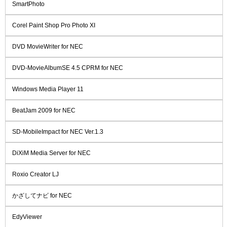
SmartPhoto
Corel Paint Shop Pro Photo XI
DVD MovieWriter for NEC
DVD-MovieAlbumSE 4.5 CPRM for NEC
Windows Media Player 11
BeatJam 2009 for NEC
SD-MobileImpact for NEC Ver.1.3
DiXiM Media Server for NEC
Roxio Creator LJ
かざしてナビ for NEC
EdyViewer