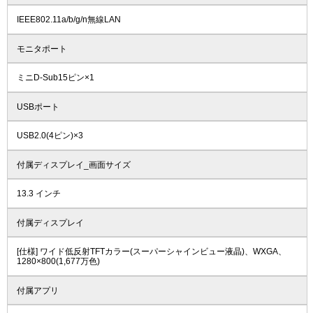
IEEE802.11a/b/g/n無線LAN
モニタポート
ミニD-Sub15ピン×1
USBポート
USB2.0(4ピン)×3
付属ディスプレイ_画面サイズ
13.3 インチ
付属ディスプレイ
[仕様] ワイド低反射TFTカラー(スーパーシャインビュー液晶)、WXGA、
1280×800(1,677万色)
付属アプリ