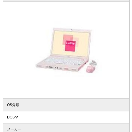
OS分類
DOS/V
メーカー