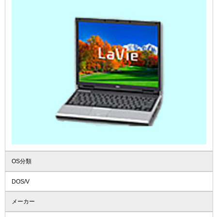
OS分類
DOS/V
メーカー