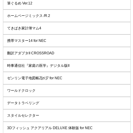
筆ぐるめ Ver.12
ホームページミックス /R.2
てきぱき家計簿マム4
携帯マスター14 for NEC
翻訳アダプタII CROSSROAD
時事通信社『家庭の医学』デジタル版II
ゼンリン電子地図帳Z[zi:]7 for NEC
ワールドクロック
データトラベリング
スタイルセレクター
3Dフィッシュ アクアリアル DELUXE 体験版 for NEC