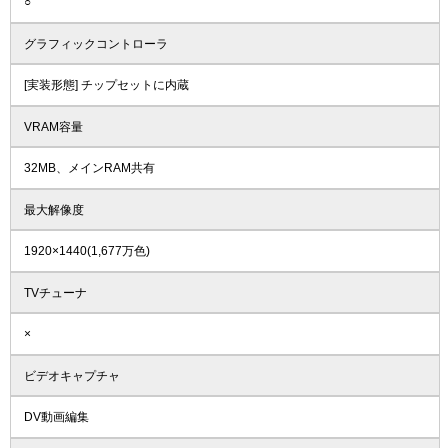
○
グラフィックコントローラ
[実装形態] チップセットに内蔵
VRAM容量
32MB、メインRAM共有
最大解像度
1920×1440(1,677万色)
TVチューナ
×
ビデオキャプチャ
DV動画編集