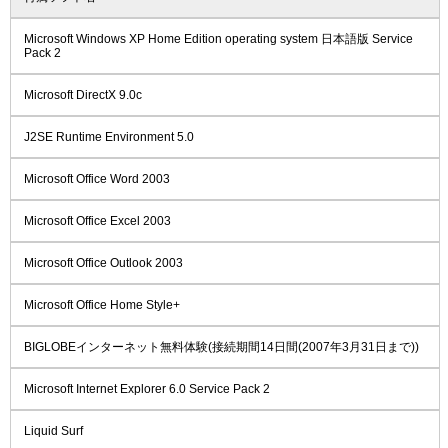
Microsoft Windows XP Home Edition operating system 日本語版 Service
Pack 2
Microsoft DirectX 9.0c
J2SE Runtime Environment 5.0
Microsoft Office Word 2003
Microsoft Office Excel 2003
Microsoft Office Outlook 2003
Microsoft Office Home Style+
BIGLOBEインターネット無料体験(接続期間14日間(2007年3月31日まで))
Microsoft Internet Explorer 6.0 Service Pack 2
Liquid Surf