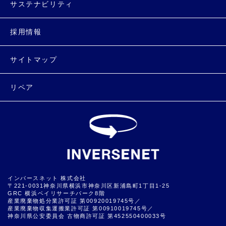
サステナビリティ
採用情報
サイトマップ
リペア
インバースネット 株式会社
〒221-0031神奈川県横浜市神奈川区新浦島町1丁目1-25
GRC 横浜ベイリサーチパーク8階
産業廃棄物処分業許可証 第00920019745号／
産業廃棄物収集運搬業許可証 第00910019745号／
神奈川県公安委員会 古物商許可証 第452550400033号