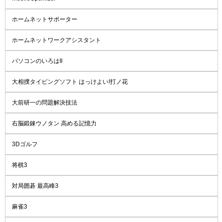
ホームネットサポーター
ホームネットワークアシスタント
パソコンのいろはII
大相撲タイピングソフト はっけよい!打ノ花
大前研一の問題解決技法
右脳鍛錬ウノタン 高める記憶力
3Dゴルフ
将棋3
対局囲碁 最高峰3
麻雀3