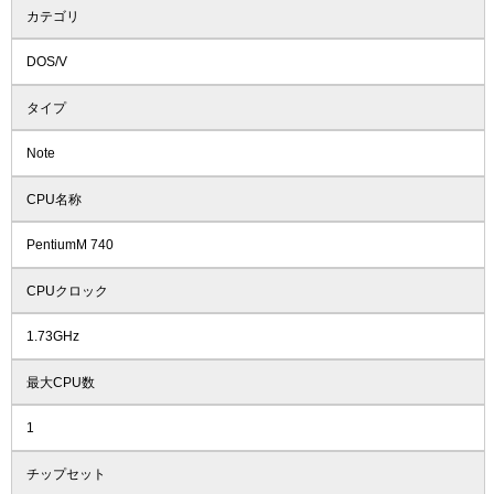
カテゴリ
DOS/V
タイプ
Note
CPU名称
PentiumM 740
CPUクロック
1.73GHz
最大CPU数
1
チップセット