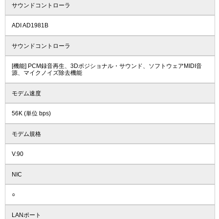
サウンドコントローラ
ADI AD1981B
サウンドコントローラ
[機能] PCM録音再生、3Dポジショナル・サウンド、ソフトウェアMIDI音
源、マイクノイズ除去機能
モデム速度
56K (単位 bps)
モデム規格
V.90
NIC
○
LANポート