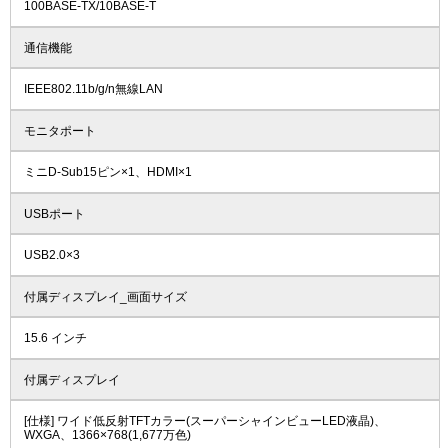
100BASE-TX/10BASE-T
通信機能
IEEE802.11b/g/n無線LAN
モニタポート
ミニD-Sub15ピン×1、HDMI×1
USBポート
USB2.0×3
付属ディスプレイ_画面サイズ
15.6 インチ
付属ディスプレイ
[仕様] ワイド低反射TFTカラー(スーパーシャインビューLED液晶)、
WXGA、1366×768(1,677万色)