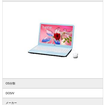
OS分類
DOS/V
メーカー