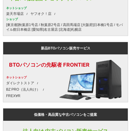
ネットショップ
楽天市場店
ヤフオク！店
ショップ
[東京都]秋葉原1号店 / 秋葉原2号店 / 高田馬場店 [大阪府]日本橋1号店 / モバ
イル館日本橋店 [愛知県]名古屋店 [北海道]札幌店
新品BTOパソコン販売サービス
BTOパソコンの先駆者 FRONTIER
ネットショップ
ダイレクトストア
BZ PRO（法人向け）
FREX∀R
低価格・高品質な中古パソコンをご提案