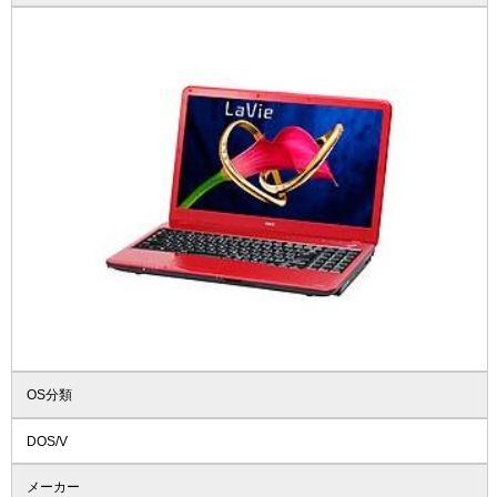
OS分類
DOS/V
メーカー