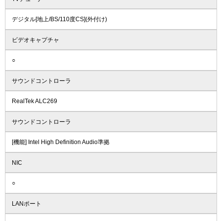
デジタル[地上/BS/110度CS](外付け)
ビデオキャプチャ
○
サウンドコントローラ
RealTek ALC269
サウンドコントローラ
[機能] Intel High Definition Audio準拠
NIC
○
LANポート