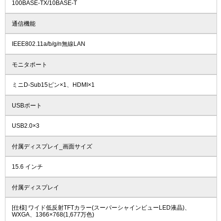
100BASE-TX/10BASE-T
通信機能
IEEE802.11a/b/g/n無線LAN
モニタポート
ミニD-Sub15ピン×1、HDMI×1
USBポート
USB2.0×3
付属ディスプレイ_画面サイズ
15.6 インチ
付属ディスプレイ
[仕様] ワイド低反射TFTカラー(スーパーシャインビューLED液晶)、
WXGA、1366×768(1,677万色)