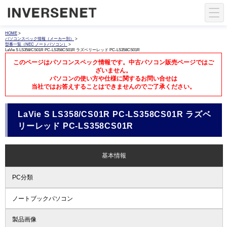
HOME
>
パソコンスペック情報（メーカー別）
>
型番一覧（NEC ノートパソコン）
>
LaVie S LS358/CS01R PC-LS358CS01R ラズベリーレッド PC-LS358CS01R
このページはパソコンスペック情報です。中古パソコン販売ページではご
ざいません。
パソコンの使い方や仕様に関するお問い合せは
当社ではお答えすることはできませんのでご了承ください。
LaVie S LS358/CS01R PC-LS358CS01R ラズベ
リーレッド PC-LS358CS01R
基本情報
PC分類
ノートブックパソコン
製品画像