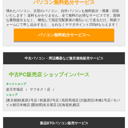
パソコン無料処分サービス
壊れたパソコン、古型のパソコン、自作パソコンも無料処分・廃棄・回収
いたします！ 送料もかかりません、全て無料のお得なサービスです。面倒
な書類提出もなく、 梱包して指定宅配業者の着払いにて送るだけ。簡易フ
ォームにて申し込みすると、 もれなくヤマダポイント200ptもらえます！
パソコン無料処分サービスへ
中古パソコン・周辺機器など激安価格販売サービス
中古PC販売店 ショップインバース
ネットショップ
楽天市場店
ヤフオク！店
ショップ
[東京都]秋葉原1号店 / 秋葉原2号店 / 高田馬場店 [大阪府]日本橋1号店 / モバ
イル館日本橋店 [愛知県]名古屋店 [北海道]札幌店
新品BTOパソコン販売サービス