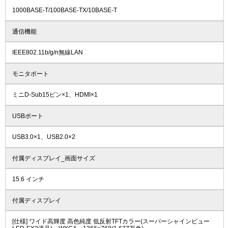
1000BASE-T/100BASE-TX/10BASE-T
通信機能
IEEE802.11b/g/n無線LAN
モニタポート
ミニD-Sub15ピン×1、HDMI×1
USBポート
USB3.0×1、USB2.0×2
付属ディスプレイ_画面サイズ
15.6 インチ
付属ディスプレイ
[仕様] ワイド高輝度 高色純度 低反射TFTカラー(スーパーシャインビュー