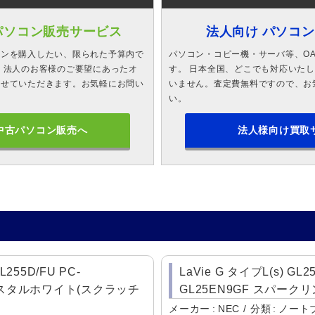
パソコン販売サービス
法人向け パソコ
コンを購入したい、限られた予算内で
パソコン・コピー機・サーバ等、O
 法人のお客様のご要望にあったオ
す。 日本全国、どこでも対応いた
させていただきます。お気軽にお問い
いません。査定費無料ですので、お
い。
中古パソコン販売へ
法人様向け買取
L255D/FU PC-
LaVie G タイプL(s) GL25
クリスタルホワイト(スクラッチ
GL25EN9GF スパーク
メーカー
NEC
分類
ノート