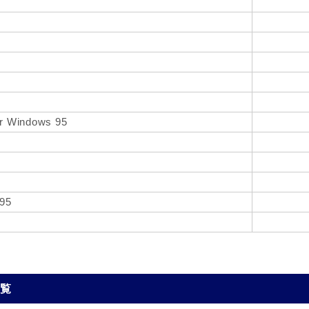
or Windows 95
s95
一覧