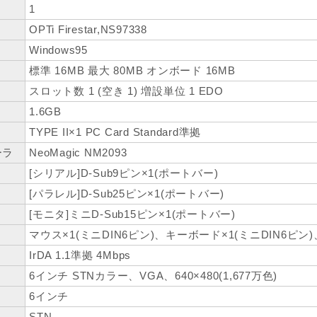
1
OPTi Firestar,NS97338
Windows95
標準 16MB 最大 80MB オンボード 16MB
スロット数 1 (空き 1) 増設単位 1 EDO
1.6GB
TYPE II×1 PC Card Standard準拠
ーラ
NeoMagic NM2093
[シリアル]D-Sub9ピン×1(ポートバー)
[パラレル]D-Sub25ピン×1(ポートバー)
[モニタ]ミニD-Sub15ピン×1(ポートバー)
マウス×1(ミニDIN6ピン)、キーボード×1(ミニDIN6ピ
IrDA 1.1準拠 4Mbps
6インチ STNカラー、VGA、640×480(1,677万色)
6インチ
STN