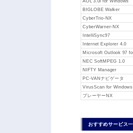
AOL 3.0i for Windows
BIGLOBE Walker
CyberTrio-NX
CyberWarner-NX
IntelliSync97
Internet Explorer 4.0
Microsoft Outlook 97 f
NEC SoftMPEG 1.0
NIFTY Manager
PC-VANナビゲータ
VirusScan for Window
プレーヤーNX
おすすめサービス