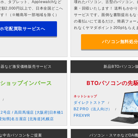
、タブレット、Applewatchなど
壊れたパソコン、古型のパソコン、
額2,000円以上で、日本全国どこへ
棄・回収いたします！ 送料もかか
ます！（※離島等一部地域を除く）
サービスです。面倒な書類提出もな
の着払いにて送るだけ。簡易フォー
れなくヤマダポイント200ptもらえ
ホ宅配買取サービスへ
パソコン無料処
機器など激安価格販売サービス
新品BTOパソコン
 ショップインバース
BTOパソコンの先駆者
ネットショップ
ダイレクトストア
BZ PRO（法人向け）
原2号店 / 高田馬場店 [大阪府]日本橋1
FREX∀R
愛知県]名古屋店 [北海道]札幌店
な中古パソコンをご提案
パソコン・スマホなどOA