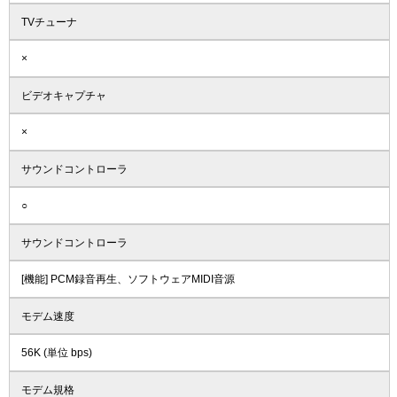
TVチューナ
×
ビデオキャプチャ
×
サウンドコントローラ
○
サウンドコントローラ
[機能] PCM録音再生、ソフトウェアMIDI音源
モデム速度
56K (単位 bps)
モデム規格