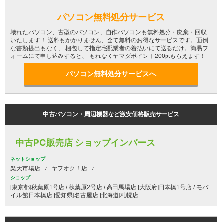
パソコン無料処分サービス
壊れたパソコン、古型のパソコン、自作パソコンも無料処分・廃棄・回収
いたします！ 送料もかかりません、全て無料のお得なサービスです。面倒
な書類提出もなく、 梱包して指定宅配業者の着払いにて送るだけ。簡易フ
ォームにて申し込みすると、 もれなくヤマダポイント200ptもらえます！
パソコン無料処分サービスへ
中古パソコン・周辺機器など激安価格販売サービス
中古PC販売店 ショップインバース
ネットショップ
楽天市場店
ヤフオク！店
ショップ
[東京都]秋葉原1号店 / 秋葉原2号店 / 高田馬場店 [大阪府]日本橋1号店 / モバ
イル館日本橋店 [愛知県]名古屋店 [北海道]札幌店