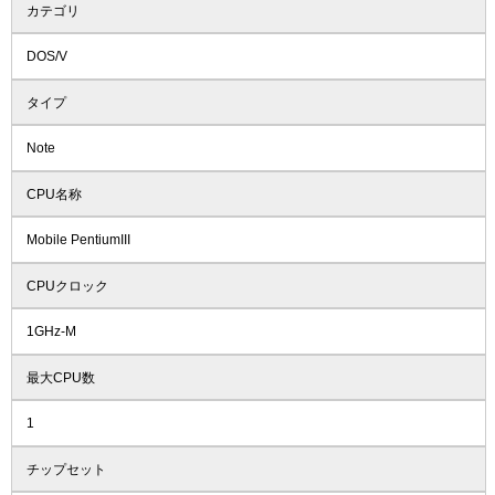
カテゴリ
DOS/V
タイプ
Note
CPU名称
Mobile PentiumIII
CPUクロック
1GHz-M
最大CPU数
1
チップセット