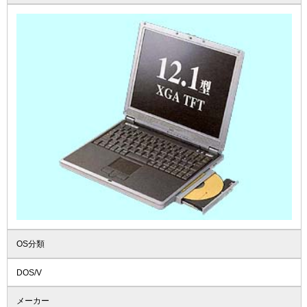
OS分類
DOS/V
メーカー