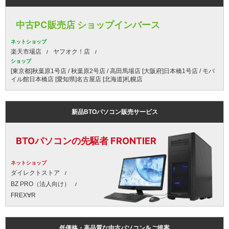
中古PC販売店 ショップインバース
ネットショップ
楽天市場店
ヤフオク！店
ショップ
[東京都]秋葉原1号店 / 秋葉原2号店 / 高田馬場店 [大阪府]日本橋1号店 / モバ
イル館日本橋店 [愛知県]名古屋店 [北海道]札幌店
新品BTOパソコン販売サービス
BTOパソコンの先駆者 FRONTIER
ネットショップ
ダイレクトストア
BZ PRO（法人向け）
FREX∀R
低価格・高品質な中古パソコンをご提案