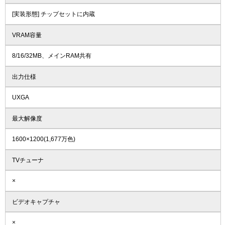
[実装形態] チップセットに内蔵
VRAM容量
8/16/32MB、メインRAM共有
出力仕様
UXGA
最大解像度
1600×1200(1,677万色)
TVチューナ
×
ビデオキャプチャ
×