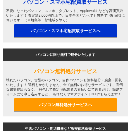
パソコン・スマホ宅配買取サービス
不要になったパソコン、スマホ、タブレット、Applewatchなどを高価買取
いたします！ 査定額2,000円以上で、日本全国どこへでも無料で宅配回収に
伺います！（※離島等一部地域を除く）
パソコン・スマホ宅配買取サービスへ
パソコンに限り無料で処分いたします
パソコン無料処分サービス
壊れたパソコン、古型のパソコン、自作パソコンも無料処分・廃棄・回収
いたします！ 送料もかかりません、全て無料のお得なサービスです。面倒
な書類提出もなく、 梱包して指定宅配業者の着払いにて送るだけ。簡易フ
ォームにて申し込みすると、 もれなくヤマダポイント200ptもらえます！
パソコン無料処分サービスへ
中古パソコン・周辺機器など激安価格販売サービス