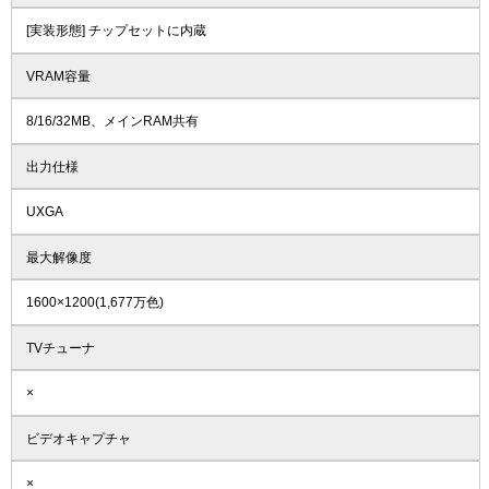
[実装形態] チップセットに内蔵
VRAM容量
8/16/32MB、メインRAM共有
出力仕様
UXGA
最大解像度
1600×1200(1,677万色)
TVチューナ
×
ビデオキャプチャ
×