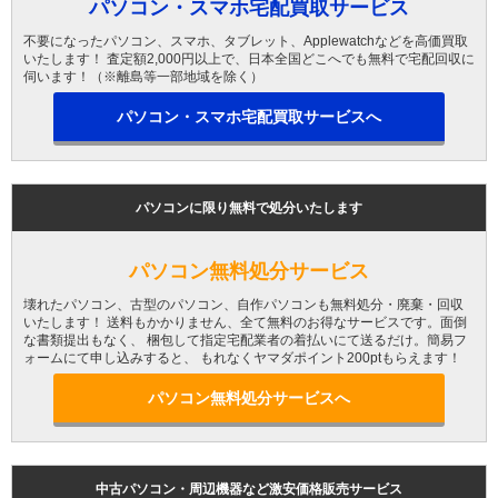
パソコン・スマホ宅配買取サービス
不要になったパソコン、スマホ、タブレット、Applewatchなどを高価買取
いたします！ 査定額2,000円以上で、日本全国どこへでも無料で宅配回収に
伺います！（※離島等一部地域を除く）
パソコン・スマホ宅配買取サービスへ
パソコンに限り無料で処分いたします
パソコン無料処分サービス
壊れたパソコン、古型のパソコン、自作パソコンも無料処分・廃棄・回収
いたします！ 送料もかかりません、全て無料のお得なサービスです。面倒
な書類提出もなく、 梱包して指定宅配業者の着払いにて送るだけ。簡易フ
ォームにて申し込みすると、 もれなくヤマダポイント200ptもらえます！
パソコン無料処分サービスへ
中古パソコン・周辺機器など激安価格販売サービス