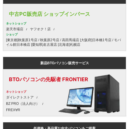
中古PC販売店 ショップインバース
ネットショップ
楽天市場店
ヤフオク！店
ショップ
[東京都]秋葉原1号店 / 秋葉原2号店 / 高田馬場店 [大阪府]日本橋1号店 / モバ
イル館日本橋店 [愛知県]名古屋店 [北海道]札幌店
新品BTOパソコン販売サービス
BTOパソコンの先駆者 FRONTIER
ネットショップ
ダイレクトストア
BZ PRO（法人向け）
FREX∀R
低価格・高品質な中古パソコンをご提案