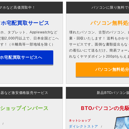
マホなど高価買取中！
パソコンに限り無料で
マホ宅配買取サービス
パソコン無料処
、タブレット、Applewatchなど
壊れたパソコン、古型のパソコン、
額2,000円以上で、日本全国どこへ
棄・回収いたします！ 送料もかか
ます！（※離島等一部地域を除く）
サービスです。面倒な書類提出もな
の着払いにて送るだけ。簡易フォー
れなくヤマダポイント200ptもらえ
ホ宅配買取サービスへ
パソコン無料処
機器など激安価格販売サービス
新品BTOパソコン
 ショップインバース
BTOパソコンの先駆者
ネットショップ
ダイレクトストア