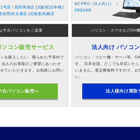
BZ PRO（法人向け）
原2号店 / 高田馬場店 [大阪府]日本橋1
FREX∀R
愛知県]名古屋店 [北海道]札幌店
な中古パソコンをご提案
パソコン・スマホなどOA
パソコン販売サービス
法人向け パソコ
コンを購入したい、限られた予算内で
パソコン・コピー機・サーバ等、O
 法人のお客様のご要望にあったオ
す。 日本全国、どこでも対応いた
させていただきます。お気軽にお問い
いません。査定費無料ですので、お
い。
中古パソコン販売へ
法人様向け買取