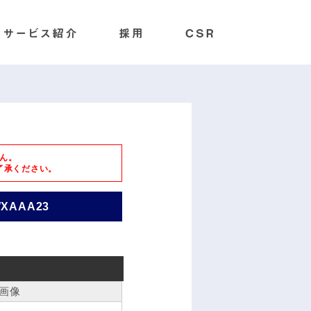
ん。
了承ください。
WXAAA23
画像