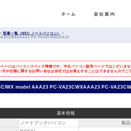
ENET
>
型番一覧（NEC ノートパソコン）
>
C-VA23CWXAAA23 PC-VA23CWXAAA23
のページはパソコンスペック情報です。中古パソコン販売ページではございませ
い方や仕様に関するお問い合せは
当社ではお答えすることはできませんのでご
23C/WX model AAA23 PC-VA23CWXAAA23 PC-VA23C
基本情報
ノートブックパソコン
製品