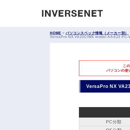
INVERS
HOME
>
パソコンスペック情報（メーカー別）
VersaPro NX VA23C/WX model AAA23 P
こ
パソコンの使
VersaPro NX VA
PC分類