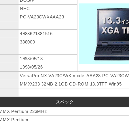
DOS/V
NEC
PC-VA23CWXAAA23
4988621381516
388000
1998/05/18
1998/05/26
VersaPro NX VA23C/WX model AAA23 PC-VA23C
MMX/233 32MB 2.1GB CD-ROM 13.3TFT Win95
スペック
MMX Pentium 233MHz
MMX Pentium
1