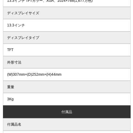
13.3インチ TFTカラー、XGA、1024×768(1,677万色)
ディスプレイサイズ
13.3インチ
ディスプレイタイプ
TFT
外形寸法
(W)307mm×(D)252mm×(H)44mm
重量
3Kg
付属品
付属品名