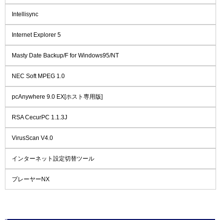
Intellisync
Internet Explorer 5
Masty Date Backup/F for Windows95/NT
NEC Soft MPEG 1.0
pcAnywhere 9.0 EX[ホスト専用版]
RSA CecurPC 1.1.3J
VirusScan V4.0
インターネット設定切替ツール
プレーヤーNX