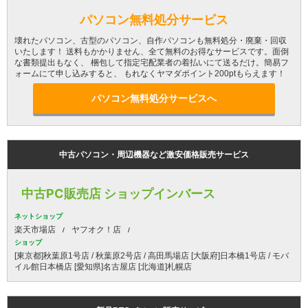
パソコン無料処分サービス
壊れたパソコン、古型のパソコン、自作パソコンも無料処分・廃棄・回収
いたします！ 送料もかかりません、全て無料のお得なサービスです。面倒
な書類提出もなく、 梱包して指定宅配業者の着払いにて送るだけ。簡易フ
ォームにて申し込みすると、 もれなくヤマダポイント200ptもらえます！
パソコン無料処分サービスへ
中古パソコン・周辺機器など激安価格販売サービス
中古PC販売店 ショップインバース
ネットショップ
楽天市場店
ヤフオク！店
ショップ
[東京都]秋葉原1号店 / 秋葉原2号店 / 高田馬場店 [大阪府]日本橋1号店 / モバ
イル館日本橋店 [愛知県]名古屋店 [北海道]札幌店