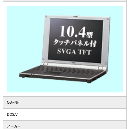
OS分類
DOS/V
メーカー