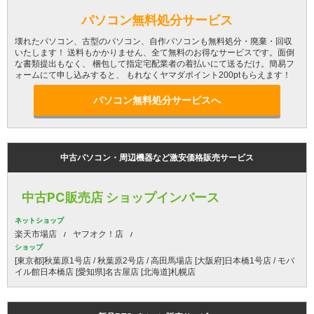
パソコン無料処分サービス
壊れたパソコン、古型のパソコン、自作パソコンも無料処分・廃棄・回収
いたします！ 送料もかかりません、全て無料のお得なサービスです。面倒
な書類提出もなく、 梱包して指定宅配業者の着払いにて送るだけ。簡易フ
ォームにて申し込みすると、 もれなくヤマダポイント200ptもらえます！
パソコン無料処分サービスへ
中古パソコン・周辺機器など激安価格販売サービス
中古PC販売店 ショップインバース
ネットショップ
楽天市場店
ヤフオク！店
ショップ
[東京都]秋葉原1号店 / 秋葉原2号店 / 高田馬場店 [大阪府]日本橋1号店 / モバ
イル館日本橋店 [愛知県]名古屋店 [北海道]札幌店