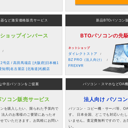
機器など激安価格販売サービス
新品BTOパソコン
 ショップインバース
BTOパソコンの先駆者
ネットショップ
ダイレクトストア
BZ PRO（法人向け）
原2号店 / 高田馬場店 [大阪府]日本橋1
FREX∀R
愛知県]名古屋店 [北海道]札幌店
な中古パソコンをご提案
パソコン・スマホなどOA
パソコン販売サービス
法人向け パソコ
コンを購入したい、限られた予算内で
パソコン・コピー機・サーバ等、O
 法人のお客様のご要望にあったオ
す。 日本全国、どこでも対応いた
させていただきます。お気軽にお問い
いません。査定費無料ですので、お
い。