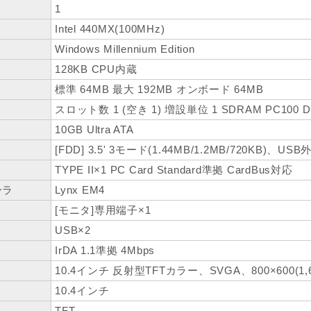
1
Intel 440MX(100MHz)
Windows Millennium Edition
128KB CPU内蔵
標準 64MB 最大 192MB オンボード 64MB
スロット数 1 (空き 1) 増設単位 1 SDRAM PC100 D
10GB Ultra ATA
[FDD] 3.5' 3モード(1.44MB/1.2MB/720KB)、US
TYPE II×1 PC Card Standard準拠 CardBus対応
ーラ
Lynx EM4
[モニタ]専用端子×1
USB×2
IrDA 1.1準拠 4Mbps
10.4インチ 反射型TFTカラー、SVGA、800×600(1,
10.4インチ
TFT