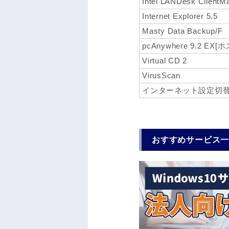
Intel LANDesk ClientM
Internet Explorer 5.5
Masty Data Backup/F
pcAnywhere 9.2 EX
Virtual CD 2
VirusScan
インターネット設定切
おすすめサービス