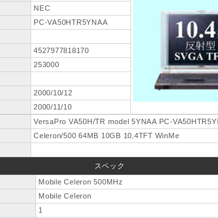
NEC
PC-VA50HTR5YNAA
4527977818170
253000
2000/10/12
2000/11/10
VersaPro VA50H/TR model 5YNAA PC-VA50HTR5
Celeron/500 64MB 10GB 10.4TFT WinMe
スペック
Mobile Celeron 500MHz
Mobile Celeron
1