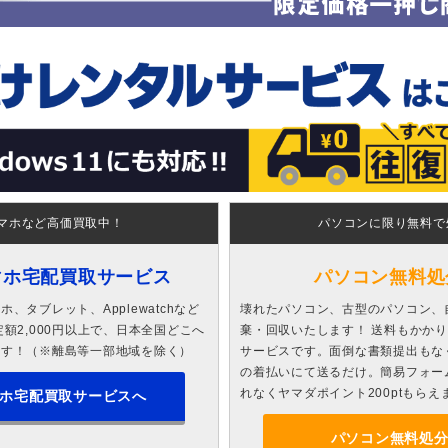
マホなど高価買取中！
パソコンに限り無料で
マホ宅配買取サービス
パソコン無料処
、タブレット、Applewatchなど
壊れたパソコン、古型のパソコン、
額2,000円以上で、日本全国どこへ
棄・回収いたします！ 送料もかか
ます！（※離島等一部地域を除く）
サービスです。面倒な書類提出もな
の着払いにて送るだけ。簡易フォー
れなくヤマダポイント200ptもらえ
ホ宅配買取サービスへ
パソコン無料処