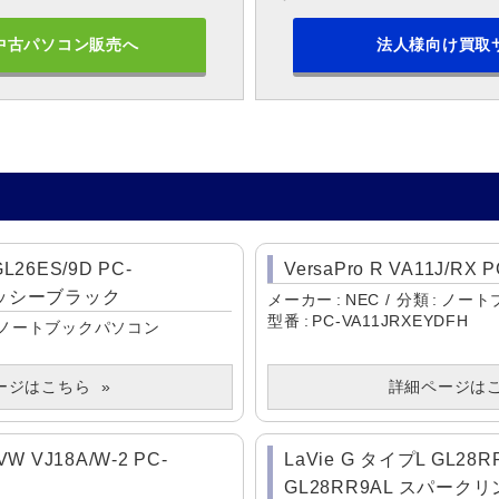
中古パソコン販売へ
法人様向け買取
L26ES/9D PC-
VersaPro R VA11J/RX
グロッシーブラック
メーカー
NEC
分類
ノート
型番
PC-VA11JRXEYDFH
ノートブックパソコン
ージはこちら
詳細ページは
VW VJ18A/W-2 PC-
LaVie G タイプL GL28RR
GL28RR9AL スパー