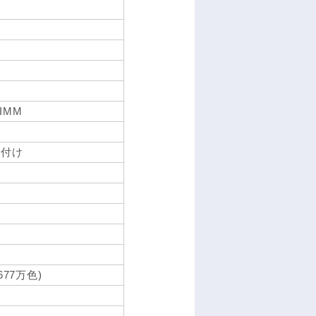
IMM
B外付け
677万色)