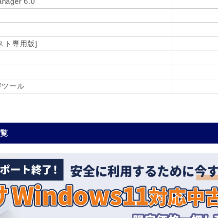
anager 6.0
[ホスト専用版]
替ツール
一覧