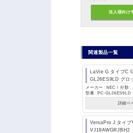
法人様向け
関連製品一覧
LaVie G タイプC G
GL26ES9LD 
メーカー
NEC
分類
型番
PC-GL26ES9LD
詳細ペ
VersaPro J タイプ
VJ18AWGRJBH2