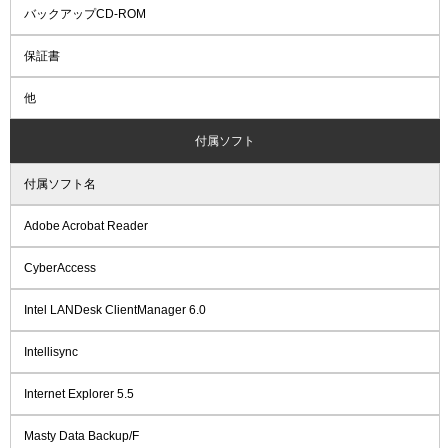
バックアップCD-ROM
保証書
他
付属ソフト
付属ソフト名
Adobe Acrobat Reader
CyberAccess
Intel LANDesk ClientManager 6.0
Intellisync
Internet Explorer 5.5
Masty Data Backup/F