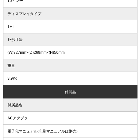
15インチ
ディスプレイタイプ
TFT
外形寸法
(W)327mm×(D)269mm×(H)50mm
重量
3.9Kg
付属品
付属品名
ACアダプタ
電子化マニュアル(印刷マニュアルは別売)