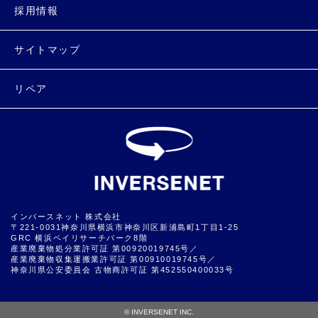
採用情報
サイトマップ
リペア
インバースネット 株式会社
〒221-0031神奈川県横浜市神奈川区新浦島町1丁目1-25
GRC 横浜ベイリサーチパーク8階
産業廃棄物処分業許可証 第00920019745号／
産業廃棄物収集運搬業許可証 第00910019745号／
神奈川県公安委員会 古物商許可証 第452550400033号
▲
© INVERSENET INC.