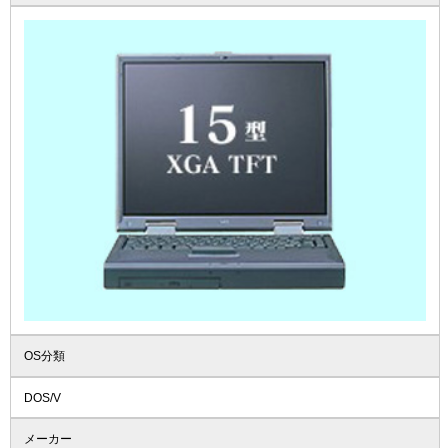
OS分類
DOS/V
メーカー