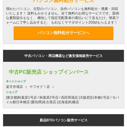
パソコン無料処分サービス
壊れたパソコン、古型のパソコン、自作パソコンも無料処分・廃棄・回収
いたします！ 送料もかかりません、全て無料のお得なサービスです。面倒
な書類提出もなく、 梱包して指定宅配業者の着払いにて送るだけ。簡易フ
ォームにて申し込みすると、 もれなくヤマダポイント200ptもらえます！
パソコン無料処分サービスへ
中古パソコン・周辺機器など激安価格販売サービス
中古PC販売店 ショップインバース
ネットショップ
楽天市場店
ヤフオク！店
ショップ
[東京都]秋葉原1号店 / 秋葉原2号店 / 高田馬場店 [大阪府]日本橋1号店 / モバ
イル館日本橋店 [愛知県]名古屋店 [北海道]札幌店
新品BTOパソコン販売サービス