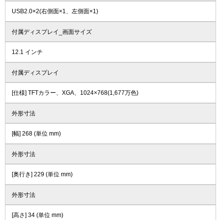
USB2.0×2(右側面×1、左側面×1)
付属ディスプレイ_画面サイズ
12.1 インチ
付属ディスプレイ
[仕様] TFTカラー、XGA、1024×768(1,677万色)
外形寸法
[幅] 268 (単位 mm)
外形寸法
[奥行き] 229 (単位 mm)
外形寸法
[高さ] 34 (単位 mm)