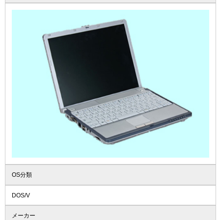
OS分類
DOS/V
メーカー