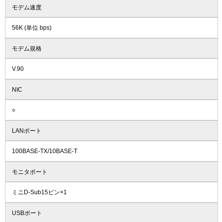
モデム速度
56K (単位 bps)
モデム規格
V.90
NIC
○
LANポート
100BASE-TX/10BASE-T
モニタポート
ミニD-Sub15ピン×1
USBポート