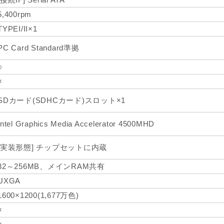
5,400rpm
TYPEI/II×1
PC Card Standard準拠
○
×
SDカード(SDHCカード)スロット×1
Intel Graphics Media Accelerator 4500MHD
[実装形態] チップセットに内蔵
32～256MB、メインRAM共有
UXGA
1600×1200(1,677万色)
×