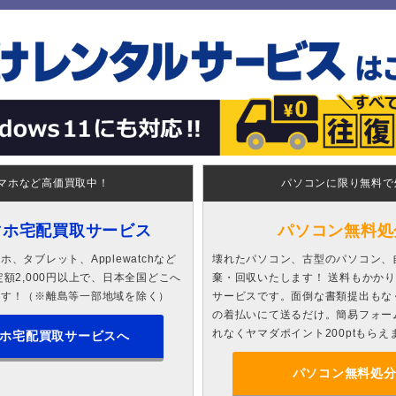
マホなど高価買取中！
パソコンに限り無料で
マホ宅配買取サービス
パソコン無料処
、タブレット、Applewatchなど
壊れたパソコン、古型のパソコン、
額2,000円以上で、日本全国どこへ
棄・回収いたします！ 送料もかか
ます！（※離島等一部地域を除く）
サービスです。面倒な書類提出もな
の着払いにて送るだけ。簡易フォー
れなくヤマダポイント200ptもらえ
ホ宅配買取サービスへ
パソコン無料処