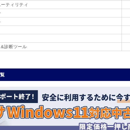
ユーティリティ
ー
5
ュ&診断ツール
一覧