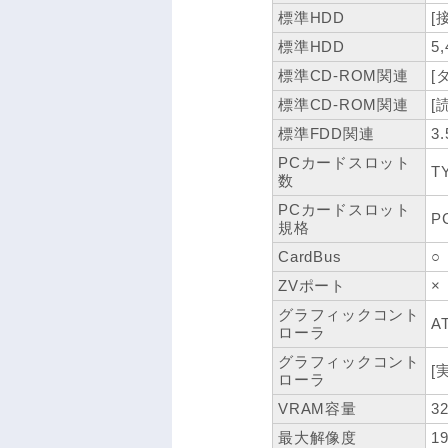
標準HDD
[接
標準HDD
5,
標準CD-ROM関連
[
標準CD-ROM関連
[
標準FDD関連
3
PCカードスロット
T
数
PCカードスロット
P
規格
CardBus
○
ZVポート
×
グラフィックコント
A
ローラ
グラフィックコント
[
ローラ
VRAM容量
3
最大解像度
1