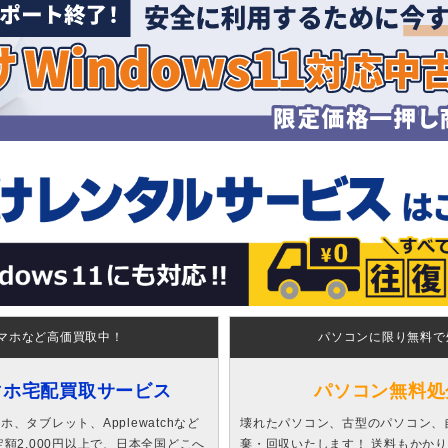
マホなど高価買取中！
パソコンに限り無料で
マホ宅配買取サービス
パソコン無料処
、タブレット、Applewatchなど
壊れたパソコン、古型のパソコン、
額2,000円以上で、日本全国どこへ
棄・回収いたします！ 送料もかか