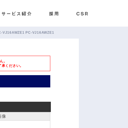
C-VJ16AWZE1 PC-VJ16AWZE1
ん。
了承ください。
画像