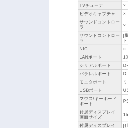
TVチューナ
×
ビデオキャプチャ
×
サウンドコントロー
○
ラ
サウンドコントロー
[
ラ
ト
NIC
○
LANポート
1
シリアルポート
D
パラレルポート
D
モニタポート
ミ
USBポート
U
マウス/キーボード
P
ポート
付属ディスプレイ_
1
画面サイズ
付属ディスプレイ
[