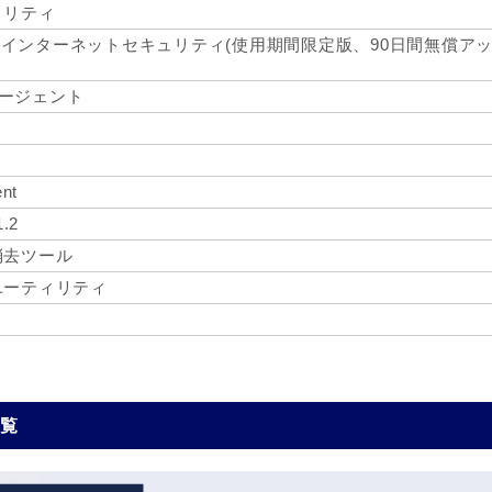
ィリティ
6 インターネットセキュリティ(使用期間限定版、90日間無償ア
エージェント
ent
1.2
消去ツール
ユーティリティ
一覧