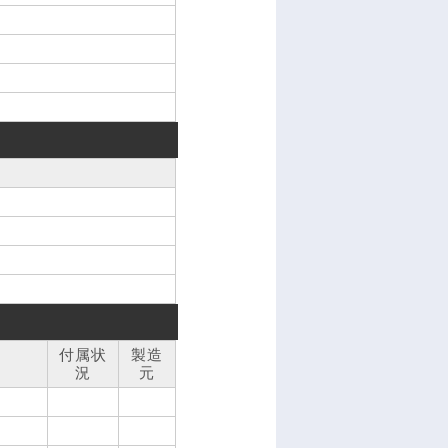
付属状
製造
況
元