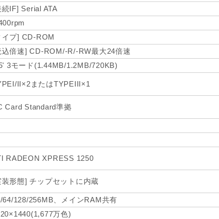
続IF] Serial ATA
400rpm
タイプ] CD-ROM
読込倍速] CD-ROM/-R/-RW最大24倍速
.5' 3モード(1.44MB/1.2MB/720KB)
YPEI/II×2またはTYPEIII×1
C Card Standard準拠
TI RADEON XPRESS 1250
実装形態] チップセットに内蔵
2/64/128/256MB、メインRAM共有
920×1440(1,677万色)