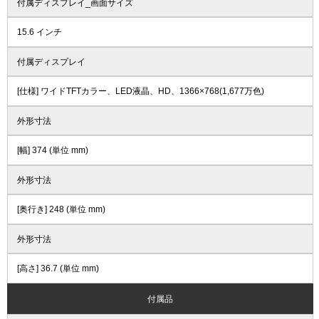
付属ディスプレイ_画面サイズ
15.6 インチ
付属ディスプレイ
[仕様] ワイドTFTカラー、LED液晶、HD、1366×768(1,677万色)
外形寸法
[幅] 374 (単位 mm)
外形寸法
[奥行き] 248 (単位 mm)
外形寸法
[高さ] 36.7 (単位 mm)
付属品