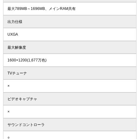
最大789MB～1696MB、メインRAM共有
出力仕様
UXGA
最大解像度
1600×1200(1,677万色)
TVチューナ
×
ビデオキャプチャ
×
サウンドコントローラ
○