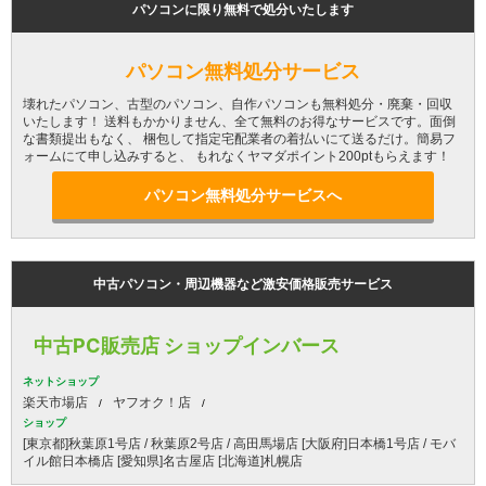
パソコンに限り無料で処分いたします
パソコン無料処分サービス
壊れたパソコン、古型のパソコン、自作パソコンも無料処分・廃棄・回収
いたします！ 送料もかかりません、全て無料のお得なサービスです。面倒
な書類提出もなく、 梱包して指定宅配業者の着払いにて送るだけ。簡易フ
ォームにて申し込みすると、 もれなくヤマダポイント200ptもらえます！
パソコン無料処分サービスへ
中古パソコン・周辺機器など激安価格販売サービス
中古PC販売店 ショップインバース
ネットショップ
楽天市場店
ヤフオク！店
ショップ
[東京都]秋葉原1号店 / 秋葉原2号店 / 高田馬場店 [大阪府]日本橋1号店 / モバ
イル館日本橋店 [愛知県]名古屋店 [北海道]札幌店