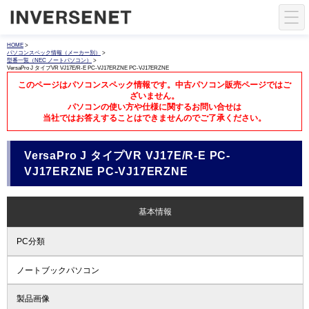
HOME
>
パソコンスペック情報（メーカー別）
>
型番一覧（NEC ノートパソコン）
>
VersaPro J タイプVR VJ17E/R-E PC-VJ17ERZNE PC-VJ17ERZNE
このページはパソコンスペック情報です。中古パソコン販売ページではご
ざいません。
パソコンの使い方や仕様に関するお問い合せは
当社ではお答えすることはできませんのでご了承ください。
VersaPro J タイプVR VJ17E/R-E PC-
VJ17ERZNE PC-VJ17ERZNE
基本情報
PC分類
ノートブックパソコン
製品画像