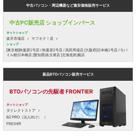
中古パソコン・周辺機器など激安価格販売サービス
中古PC販売店 ショップインバース
ネットショップ
楽天市場店
ヤフオク！店
ショップ
[東京都]秋葉原1号店 / 秋葉原2号店 / 高田馬場店 [大阪府]日本橋1号店 / モバ
イル館日本橋店 [愛知県]名古屋店 [北海道]札幌店
新品BTOパソコン販売サービス
BTOパソコンの先駆者 FRONTIER
ネットショップ
ダイレクトストア
BZ PRO（法人向け）
FREX∀R