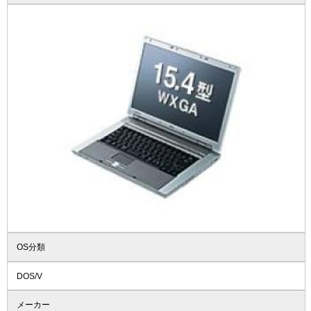
OS分類
DOS/V
メーカー