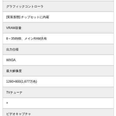
グラフィックコントローラ
[実装形態] チップセットに内蔵
VRAM容量
8～358MB、メインRAM共有
出力仕様
WXGA
最大解像度
1280×800(1,677万色)
TVチューナ
×
ビデオキャプチャ