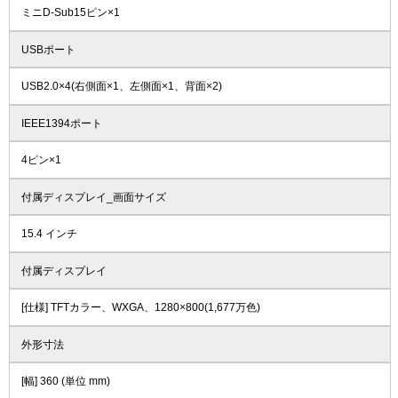
ミニD-Sub15ピン×1
USBポート
USB2.0×4(右側面×1、左側面×1、背面×2)
IEEE1394ポート
4ピン×1
付属ディスプレイ_画面サイズ
15.4 インチ
付属ディスプレイ
[仕様] TFTカラー、WXGA、1280×800(1,677万色)
外形寸法
[幅] 360 (単位 mm)