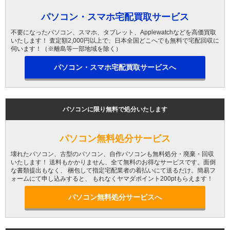
パソコン・スマホ宅配買取サービス
不要になったパソコン、スマホ、タブレット、Applewatchなどを高価買取
いたします！ 査定額2,000円以上で、日本全国どこへでも無料で宅配回収に
伺います！（※離島等一部地域を除く）
パソコン・スマホ宅配買取サービスへ
パソコンに限り無料で処分いたします
パソコン無料処分サービス
壊れたパソコン、古型のパソコン、自作パソコンも無料処分・廃棄・回収
いたします！ 送料もかかりません、全て無料のお得なサービスです。面倒
な書類提出もなく、 梱包して指定宅配業者の着払いにて送るだけ。簡易フ
ォームにて申し込みすると、 もれなくヤマダポイント200ptもらえます！
パソコン無料処分サービスへ