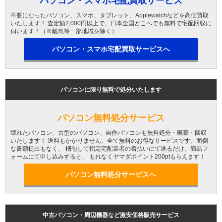
パソコン・スマホ宅配買取サービス
不要になったパソコン、スマホ、タブレット、Applewatchなどを高価買取
いたします！ 査定額2,000円以上で、日本全国どこへでも無料で宅配回収に
伺います！（※離島等一部地域を除く）
パソコン・スマホ宅配買取サービスへ
パソコンに限り無料で処分いたします
パソコン無料処分サービス
壊れたパソコン、古型のパソコン、自作パソコンも無料処分・廃棄・回収
いたします！ 送料もかかりません、全て無料のお得なサービスです。面倒
な書類提出もなく、 梱包して指定宅配業者の着払いにて送るだけ。簡易フ
ォームにて申し込みすると、 もれなくヤマダポイント200ptもらえます！
パソコン無料処分サービスへ
中古パソコン・周辺機器など激安価格販売サービス