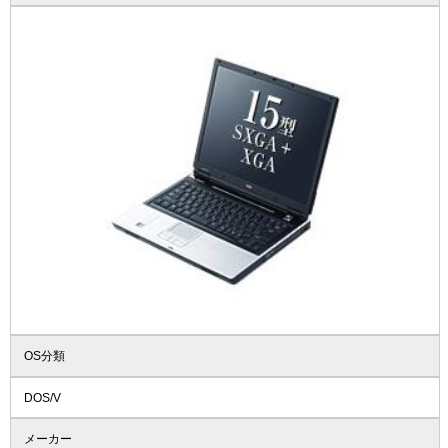
OS分類
DOS/V
メーカー