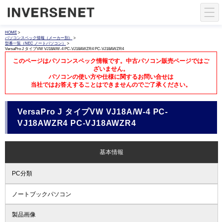
HOME
>
パソコンスペック情報（メーカー別）
>
型番一覧（NEC ノートパソコン）
>
VersaPro J タイプVW VJ18A/W-4 PC-VJ18AWZR4 PC-VJ18AWZR4
このページはパソコンスペック情報です。中古パソコン販売ページではご
ざいません。
パソコンの使い方や仕様に関するお問い合せは
当社ではお答えすることはできませんのでご了承ください。
VersaPro J タイプVW VJ18A/W-4 PC-
VJ18AWZR4 PC-VJ18AWZR4
基本情報
PC分類
ノートブックパソコン
製品画像