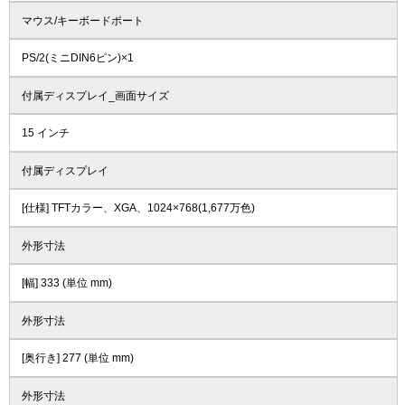
マウス/キーボードポート
PS/2(ミニDIN6ピン)×1
付属ディスプレイ_画面サイズ
15 インチ
付属ディスプレイ
[仕様] TFTカラー、XGA、1024×768(1,677万色)
外形寸法
[幅] 333 (単位 mm)
外形寸法
[奥行き] 277 (単位 mm)
外形寸法