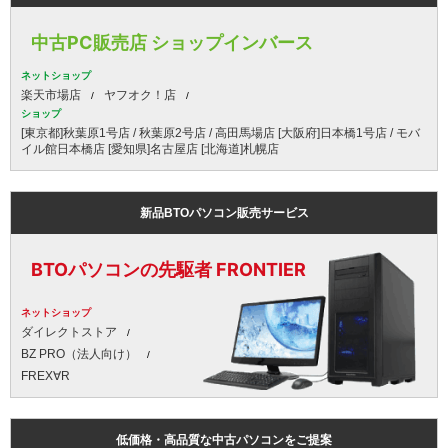
中古PC販売店 ショップインバース
ネットショップ
楽天市場店
ヤフオク！店
ショップ
[東京都]秋葉原1号店 / 秋葉原2号店 / 高田馬場店 [大阪府]日本橋1号店 / モバ
イル館日本橋店 [愛知県]名古屋店 [北海道]札幌店
新品BTOパソコン販売サービス
BTOパソコンの先駆者 FRONTIER
ネットショップ
ダイレクトストア
BZ PRO（法人向け）
FREX∀R
低価格・高品質な中古パソコンをご提案