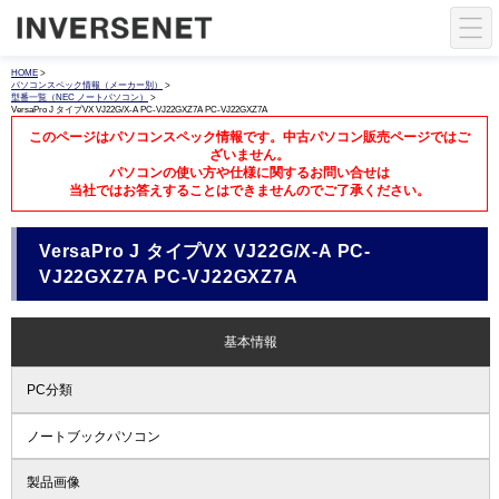
HOME
>
パソコンスペック情報（メーカー別）
>
型番一覧（NEC ノートパソコン）
>
VersaPro J タイプVX VJ22G/X-A PC-VJ22GXZ7A PC-VJ22GXZ7A
このページはパソコンスペック情報です。中古パソコン販売ページではご
ざいません。
パソコンの使い方や仕様に関するお問い合せは
当社ではお答えすることはできませんのでご了承ください。
VersaPro J タイプVX VJ22G/X-A PC-
VJ22GXZ7A PC-VJ22GXZ7A
基本情報
PC分類
ノートブックパソコン
製品画像