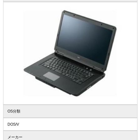
OS分類
DOS/V
メーカー