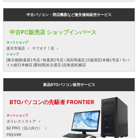
中古パソコン・周辺機器など激安価格販売サービス
中古PC販売店 ショップインバース
ネットショップ
楽天市場店
ヤフオク！店
ショップ
[東京都]秋葉原1号店 / 秋葉原2号店 / 高田馬場店 [大阪府]日本橋1号店 / モバ
イル館日本橋店 [愛知県]名古屋店 [北海道]札幌店
新品BTOパソコン販売サービス
BTOパソコンの先駆者 FRONTIER
ネットショップ
ダイレクトストア
BZ PRO（法人向け）
FREX∀R