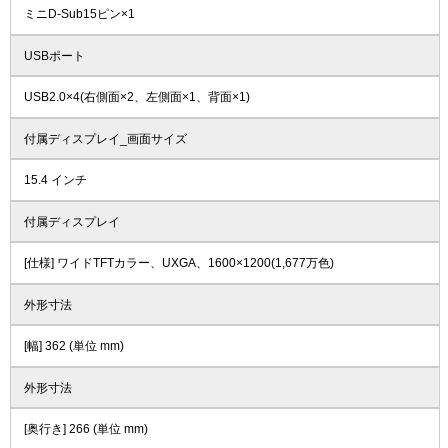
ミニD-Sub15ピン×1
USBポート
USB2.0×4(右側面×2、左側面×1、背面×1)
付属ディスプレイ_画面サイズ
15.4 インチ
付属ディスプレイ
[仕様] ワイドTFTカラー、UXGA、1600×1200(1,677万色)
外形寸法
[幅] 362 (単位 mm)
外形寸法
[奥行き] 266 (単位 mm)