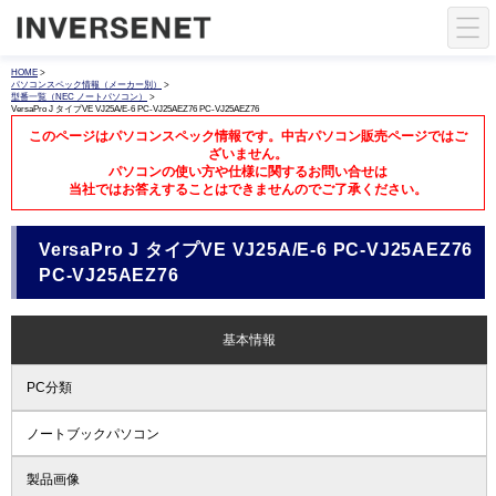
HOME
>
パソコンスペック情報（メーカー別）
>
型番一覧（NEC ノートパソコン）
>
VersaPro J タイプVE VJ25A/E-6 PC-VJ25AEZ76 PC-VJ25AEZ76
このページはパソコンスペック情報です。中古パソコン販売ページではご
ざいません。
パソコンの使い方や仕様に関するお問い合せは
当社ではお答えすることはできませんのでご了承ください。
VersaPro J タイプVE VJ25A/E-6 PC-VJ25AEZ76
PC-VJ25AEZ76
基本情報
PC分類
ノートブックパソコン
製品画像