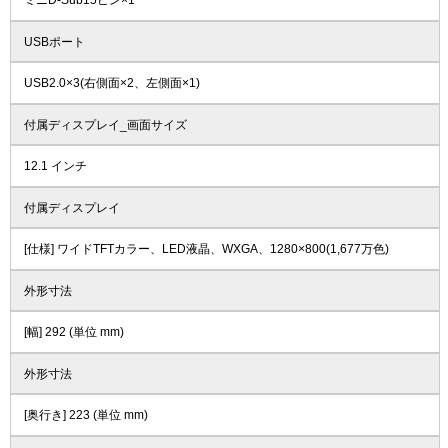
ミニD-Sub15ピン×1
USBポート
USB2.0×3(右側面×2、左側面×1)
付属ディスプレイ_画面サイズ
12.1 インチ
付属ディスプレイ
[仕様] ワイドTFTカラー、LED液晶、WXGA、1280×800(1,677万色)
外形寸法
[幅] 292 (単位 mm)
外形寸法
[奥行き] 223 (単位 mm)