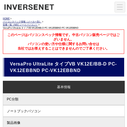
HOME
>
パソコンスペック情報（メーカー別）
>
型番一覧（NEC ノートパソコン）
>
VersaPro UltraLite タイプVB VK12E/BB-D PC-VK12EBBND PC-VK12EBBND
このページはパソコンスペック情報です。中古パソコン販売ページではご
ざいません。
パソコンの使い方や仕様に関するお問い合せは
当社ではお答えすることはできませんのでご了承ください。
VersaPro UltraLite タイプVB VK12E/BB-D PC-
VK12EBBND PC-VK12EBBND
基本情報
PC分類
ノートブックパソコン
製品画像