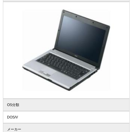
OS分類
DOS/V
メーカー