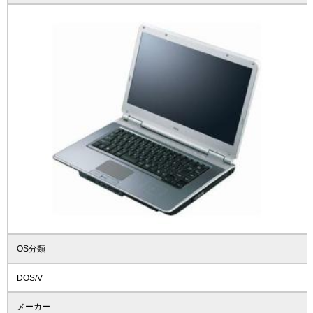
OS分類
DOS/V
メーカー