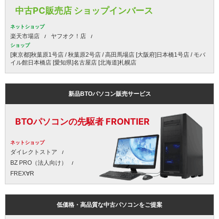
中古PC販売店 ショップインバース
ネットショップ
楽天市場店
ヤフオク！店
ショップ
[東京都]秋葉原1号店 / 秋葉原2号店 / 高田馬場店 [大阪府]日本橋1号店 / モバ
イル館日本橋店 [愛知県]名古屋店 [北海道]札幌店
新品BTOパソコン販売サービス
BTOパソコンの先駆者 FRONTIER
ネットショップ
ダイレクトストア
BZ PRO（法人向け）
FREX∀R
低価格・高品質な中古パソコンをご提案