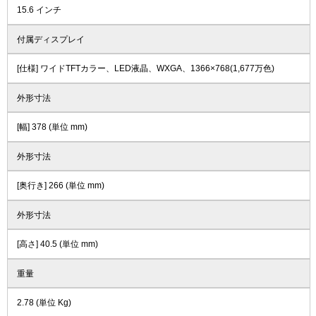
15.6 インチ
付属ディスプレイ
[仕様] ワイドTFTカラー、LED液晶、WXGA、1366×768(1,677万色)
外形寸法
[幅] 378 (単位 mm)
外形寸法
[奥行き] 266 (単位 mm)
外形寸法
[高さ] 40.5 (単位 mm)
重量
2.78 (単位 Kg)