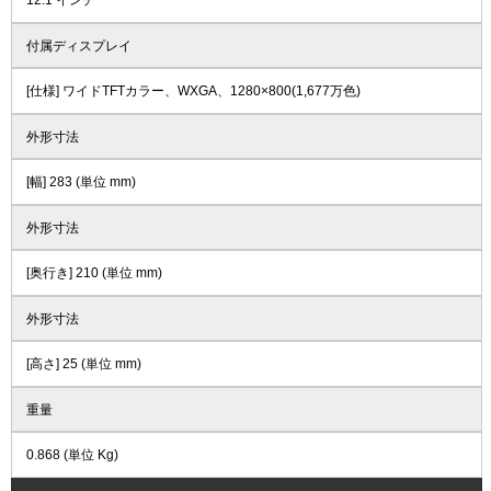
12.1 インチ
付属ディスプレイ
[仕様] ワイドTFTカラー、WXGA、1280×800(1,677万色)
外形寸法
[幅] 283 (単位 mm)
外形寸法
[奥行き] 210 (単位 mm)
外形寸法
[高さ] 25 (単位 mm)
重量
0.868 (単位 Kg)