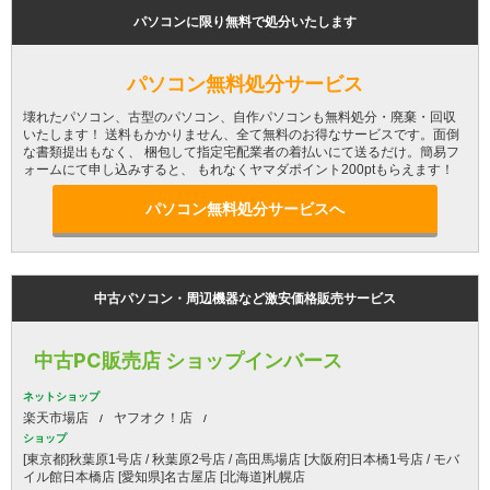
パソコンに限り無料で処分いたします
パソコン無料処分サービス
壊れたパソコン、古型のパソコン、自作パソコンも無料処分・廃棄・回収
いたします！ 送料もかかりません、全て無料のお得なサービスです。面倒
な書類提出もなく、 梱包して指定宅配業者の着払いにて送るだけ。簡易フ
ォームにて申し込みすると、 もれなくヤマダポイント200ptもらえます！
パソコン無料処分サービスへ
中古パソコン・周辺機器など激安価格販売サービス
中古PC販売店 ショップインバース
ネットショップ
楽天市場店
ヤフオク！店
ショップ
[東京都]秋葉原1号店 / 秋葉原2号店 / 高田馬場店 [大阪府]日本橋1号店 / モバ
イル館日本橋店 [愛知県]名古屋店 [北海道]札幌店