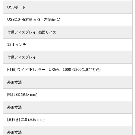
USBポート
USB2.0×4(右側面×3、左側面×1)
付属ディスプレイ_画面サイズ
12.1 インチ
付属ディスプレイ
[仕様] ワイドTFTカラー、UXGA、1600×1200(1,677万色)
外形寸法
[幅] 283 (単位 mm)
外形寸法
[奥行き] 210 (単位 mm)
外形寸法