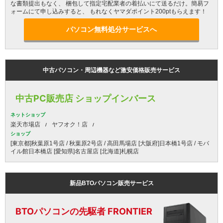
な書類提出もなく、 梱包して指定宅配業者の着払いにて送るだけ。簡易フ
ォームにて申し込みすると、 もれなくヤマダポイント200ptもらえます！
パソコン無料処分サービスへ
中古パソコン・周辺機器など激安価格販売サービス
中古PC販売店 ショップインバース
ネットショップ
楽天市場店
ヤフオク！店
ショップ
[東京都]秋葉原1号店 / 秋葉原2号店 / 高田馬場店 [大阪府]日本橋1号店 / モバ
イル館日本橋店 [愛知県]名古屋店 [北海道]札幌店
新品BTOパソコン販売サービス
BTOパソコンの先駆者 FRONTIER