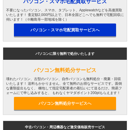
パソコン・スマホ宅配買取サービス
不要になったパソコン、スマホ、タブレット、Applewatchなどを高価買取
いたします！ 査定額2,000円以上で、日本全国どこへでも無料で宅配回収に
伺います！（※離島等一部地域を除く）
パソコン・スマホ宅配買取サービスへ
パソコンに限り無料で処分いたします
パソコン無料処分サービス
壊れたパソコン、古型のパソコン、自作パソコンも無料処分・廃棄・回収
いたします！ 送料もかかりません、全て無料のお得なサービスです。面倒
な書類提出もなく、 梱包して指定宅配業者の着払いにて送るだけ。簡易フ
ォームにて申し込みすると、 もれなくヤマダポイント200ptもらえます！
パソコン無料処分サービスへ
中古パソコン・周辺機器など激安価格販売サービス