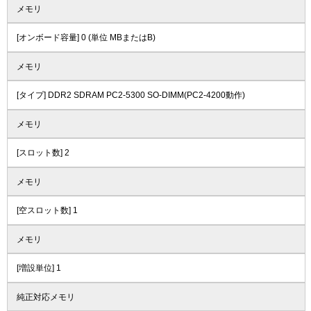
メモリ
[オンボード容量] 0 (単位 MBまたはB)
メモリ
[タイプ] DDR2 SDRAM PC2-5300 SO-DIMM(PC2-4200動作)
メモリ
[スロット数] 2
メモリ
[空スロット数] 1
メモリ
[増設単位] 1
純正対応メモリ