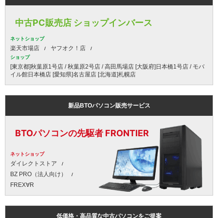
中古PC販売店 ショップインバース
ネットショップ
楽天市場店
ヤフオク！店
ショップ
[東京都]秋葉原1号店 / 秋葉原2号店 / 高田馬場店 [大阪府]日本橋1号店 / モバ
イル館日本橋店 [愛知県]名古屋店 [北海道]札幌店
新品BTOパソコン販売サービス
BTOパソコンの先駆者 FRONTIER
ネットショップ
ダイレクトストア
BZ PRO（法人向け）
FREX∀R
低価格・高品質な中古パソコンをご提案