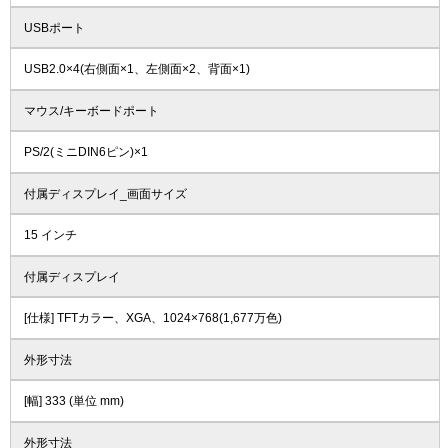
USBポート
USB2.0×4(右側面×1、左側面×2、背面×1)
マウス/キーボードポート
PS/2(ミニDIN6ピン)×1
付属ディスプレイ_画面サイズ
15 インチ
付属ディスプレイ
[仕様] TFTカラー、XGA、1024×768(1,677万色)
外形寸法
[幅] 333 (単位 mm)
外形寸法