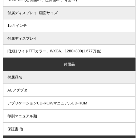
USB2.0×5(右側面×1、左側面×3、背面×1)
付属ディスプレイ_画面サイズ
15.4 インチ
付属ディスプレイ
[仕様] ワイドTFTカラー、WXGA、1280×800(1,677万色)
付属品
付属品名
ACアダプタ
アプリケーションCD-ROM/マニュアルCD-ROM
印刷マニュアル類
保証書 他