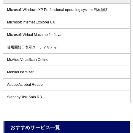
Microsoft Windows XP Professional operating system 日本語版
Microsoft Internet Explorer 6.0
Microsoft Virtual Machine for Java
使用開始日表示ユーティリティ
McAfee VirusScan Online
MobileOptimizer
Adobe Acrobat Reader
StandbyDisk Solo RB
おすすめサービス一覧