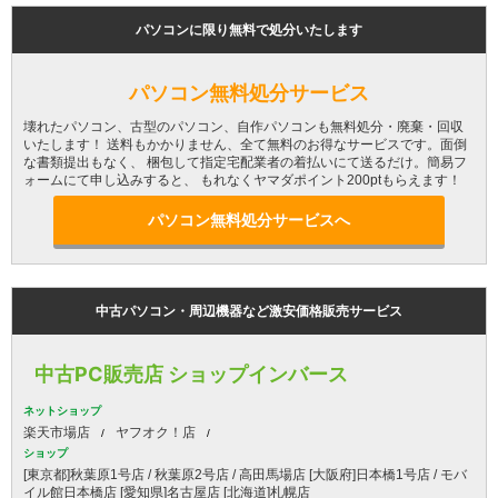
パソコンに限り無料で処分いたします
パソコン無料処分サービス
壊れたパソコン、古型のパソコン、自作パソコンも無料処分・廃棄・回収
いたします！ 送料もかかりません、全て無料のお得なサービスです。面倒
な書類提出もなく、 梱包して指定宅配業者の着払いにて送るだけ。簡易フ
ォームにて申し込みすると、 もれなくヤマダポイント200ptもらえます！
パソコン無料処分サービスへ
中古パソコン・周辺機器など激安価格販売サービス
中古PC販売店 ショップインバース
ネットショップ
楽天市場店
ヤフオク！店
ショップ
[東京都]秋葉原1号店 / 秋葉原2号店 / 高田馬場店 [大阪府]日本橋1号店 / モバ
イル館日本橋店 [愛知県]名古屋店 [北海道]札幌店