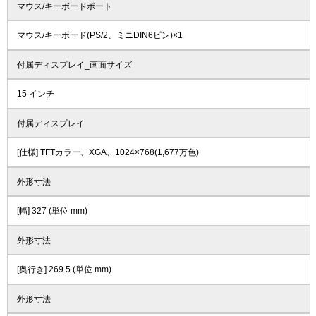
マウス/キーボードポート
マウス/キーボード(PS/2、ミニDIN6ピン)×1
付属ディスプレイ_画面サイズ
15 インチ
付属ディスプレイ
[仕様] TFTカラー、XGA、1024×768(1,677万色)
外形寸法
[幅] 327 (単位 mm)
外形寸法
[奥行き] 269.5 (単位 mm)
外形寸法