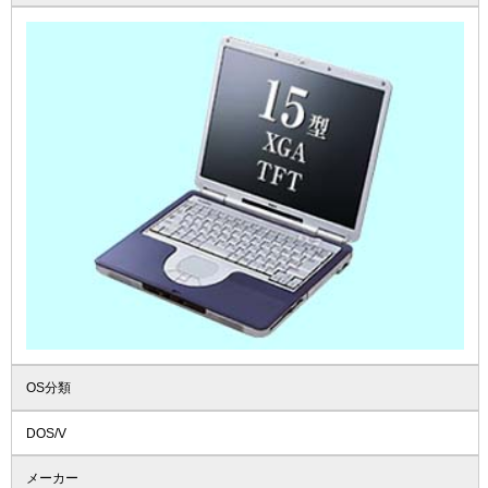
OS分類
DOS/V
メーカー