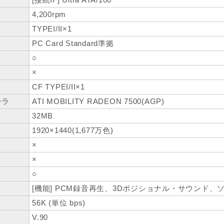
4,200rpm
TYPEI/II×1
PC Card Standard準拠
○
×
ト
CF TYPEI/II×1
ーラ
ATI MOBILITY RADEON 7500(AGP)
32MB
1920×1440(1,677万色)
×
×
○
[機能] PCM録音再生、3Dポジショナル・サウンド、ソ
56K (単位 bps)
V.90