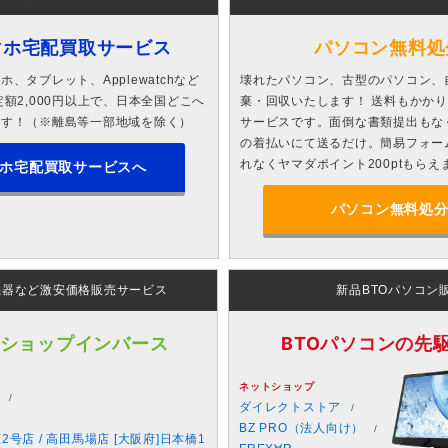
マホ宅配買取サービス
パソコン無料処
、タブレット、Applewatchなど
壊れたパソコン、古型のパソコン、
額2,000円以上で、日本全国どこへ
棄・回収いたします！ 送料もかか
ます！（※離島等一部地域を除く）
サービスです。面倒な書類提出もな
の着払いにて送るだけ。簡易フォー
れなくヤマダポイント200ptもらえ
ホ宅配買取サービスへ
パソコン無料処
機器など激安価格販売サービス
新品BTOパソコン
 ショップインバース
BTOパソコンの先駆者
ネットショップ
ダイレクトストア
BZ PRO（法人向け）
原2号店 / 高田馬場店 [大阪府]日本橋1