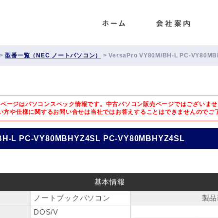
ENET
>
型番一覧（NEC ノートパソコン）
>
VersaPro VY80M/BH-L PC-VY80M
のページはパソコンスペック情報です。中古パソコン販売ページではございませ
い方や仕様に関するお問い合せは
当社ではお答えすることはできませんのでご
/BH-L PC-VY80MBHYZ4SL PC-VY80MBHYZ4SL
基本情報
ノートブックパソコン
製品
DOS/V