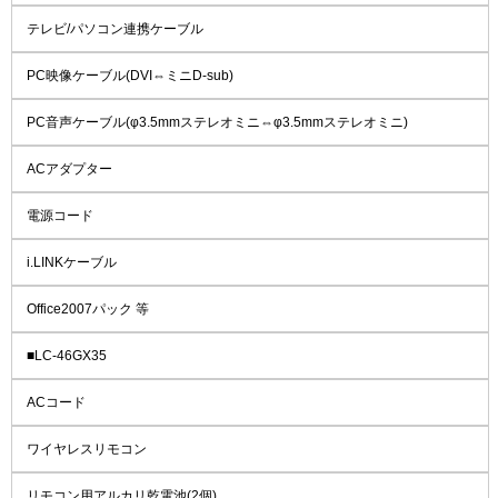
テレビ/パソコン連携ケーブル
PC映像ケーブル(DVI⇔ミニD-sub)
PC音声ケーブル(φ3.5mmステレオミニ⇔φ3.5mmステレオミニ)
ACアダプター
電源コード
i.LINKケーブル
Office2007パック 等
■LC-46GX35
ACコード
ワイヤレスリモコン
リモコン用アルカリ乾電池(2個)