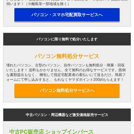
伺います！（※離島等一部地域を除く）
パソコン・スマホ宅配買取サービスへ
パソコンに限り無料で処分いたします
パソコン無料処分サービス
壊れたパソコン、古型のパソコン、自作パソコンも無料処分・廃棄・回収
いたします！ 送料もかかりません、全て無料のお得なサービスです。面倒
な書類提出もなく、 梱包して指定宅配業者の着払いにて送るだけ。簡易フ
ォームにて申し込みすると、 もれなくヤマダポイント200ptもらえます！
パソコン無料処分サービスへ
中古パソコン・周辺機器など激安価格販売サービス
中古PC販売店 ショップインバース