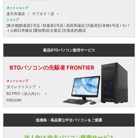
ネットショップ
楽天市場店
ヤフオク！店
ショップ
[東京都]秋葉原1号店 / 秋葉原2号店 / 高田馬場店 [大阪府]日本橋1号店 / モバ
イル館日本橋店 [愛知県]名古屋店 [北海道]札幌店
新品BTOパソコン販売サービス
BTOパソコンの先駆者 FRONTIER
ネットショップ
ダイレクトストア
BZ PRO（法人向け）
FREX∀R
低価格・高品質な中古パソコンをご提案
法人向け 中古パソコン販売サービス