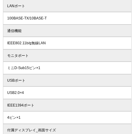
LANポート
100BASE-TX/10BASE-T
通信機能
IEEE802.11b/g無線LAN
モニタポート
ミニD-Sub15ピン×1
USBポート
USB2.0×4
IEEE1394ポート
4ピン×1
付属ディスプレイ_画面サイズ