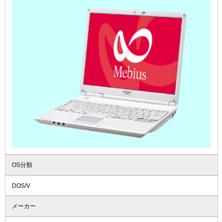
OS分類
DOS/V
メーカー