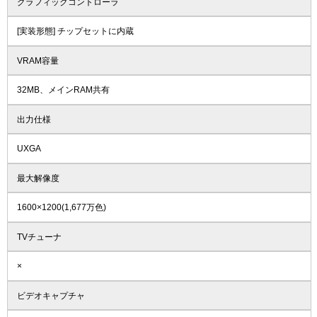
グラフィックコントローラ
[実装形態] チップセットに内蔵
VRAM容量
32MB、メインRAM共有
出力仕様
UXGA
最大解像度
1600×1200(1,677万色)
TVチューナ
×
ビデオキャプチャ